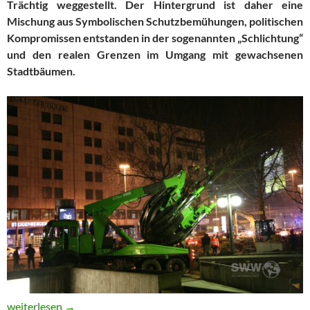
Trächtig weggestellt. Der Hintergrund ist daher eine
Mischung aus Symbolischen Schutzbemühungen, politischen
Kompromissen entstanden in der sogenannten „Schlichtung“
und den realen Grenzen im Umgang mit gewachsenen
Stadtbäumen.
Was machen eigentlich … Die Wegstellbäume von Stuttgart 21?
weiterlesen
→