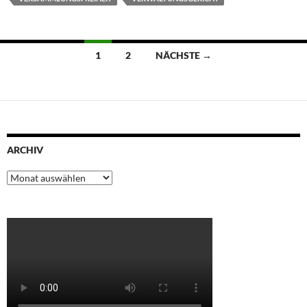
Beitragsnavigation
1
2
NÄCHSTE →
ARCHIV
Archiv