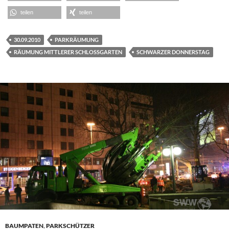
teilen
teilen
30.09.2010
PARKRÄUMUNG
RÄUMUNG MITTLERER SCHLOSSGARTEN
SCHWARZER DONNERSTAG
BAUMPATEN
,
PARKSCHÜTZER