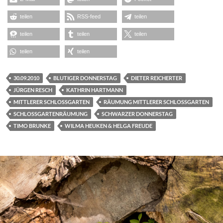
teilen
RSS-feed
teilen
teilen
teilen
teilen
teilen
teilen
30.09.2010
BLUTIGER DONNERSTAG
DIETER REICHERTER
JÜRGEN RESCH
KATHRIN HARTMANN
MITTLERER SCHLOSSGARTEN
RÄUMUNG MITTLERER SCHLOSSGARTEN
SCHLOSSGARTENRÄUMUNG
SCHWARZER DONNERSTAG
TIMO BRUNKE
WILMA HEUKEN & HELGA FREUDE