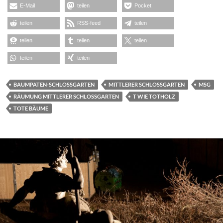
E-Mail
teilen
Pocket
teilen
RSS-feed
teilen
teilen
teilen
teilen
teilen
teilen
BAUMPATEN-SCHLOSSGARTEN
MITTLERER SCHLOSSGARTEN
MSG
RÄUMUNG MITTLERER SCHLOSSGARTEN
T WIE TOTHOLZ
TOTE BÄUME