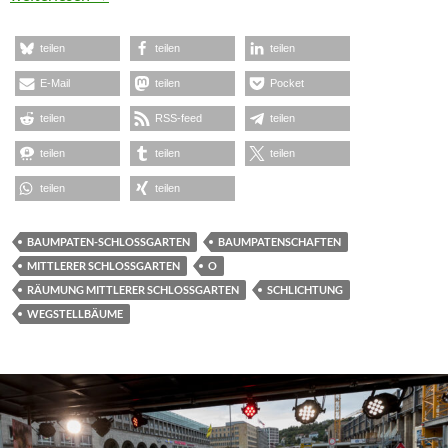
teilen
teilen
teilen
E-Mail
teilen
Pocket
teilen
RSS-feed
teilen
teilen
teilen
teilen
teilen
teilen
BAUMPATEN-SCHLOSSGARTEN
BAUMPATENSCHAFTEN
MITTLERER SCHLOSSGARTEN
O
RÄUMUNG MITTLERER SCHLOSSGARTEN
SCHLICHTUNG
WEGSTELLBÄUME