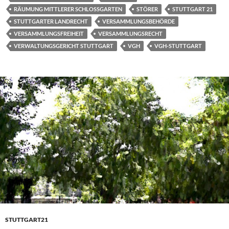
RÄUMUNG MITTLERER SCHLOSSGARTEN
STÖRER
STUTTGART 21
STUTTGARTER LANDRECHT
VERSAMMLUNGSBEHÖRDE
VERSAMMLUNGSFREIHEIT
VERSAMMLUNGSRECHT
VERWALTUNGSGERICHT STUTTGART
VGH
VGH-STUTTGART
STUTTGART21