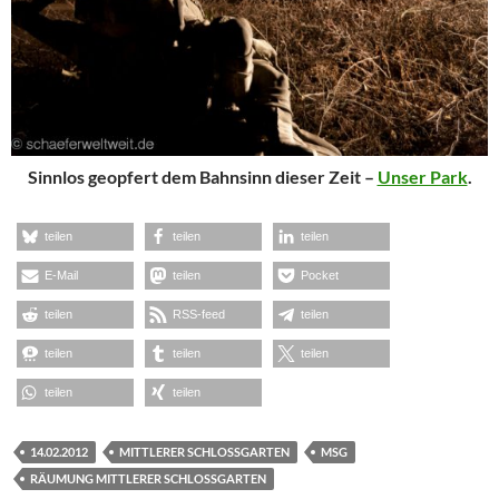
Sinnlos geopfert dem Bahnsinn dieser Zeit –
Unser Park
.
teilen
teilen
teilen
E-Mail
teilen
Pocket
teilen
RSS-feed
teilen
teilen
teilen
teilen
teilen
teilen
14.02.2012
MITTLERER SCHLOSSGARTEN
MSG
RÄUMUNG MITTLERER SCHLOSSGARTEN