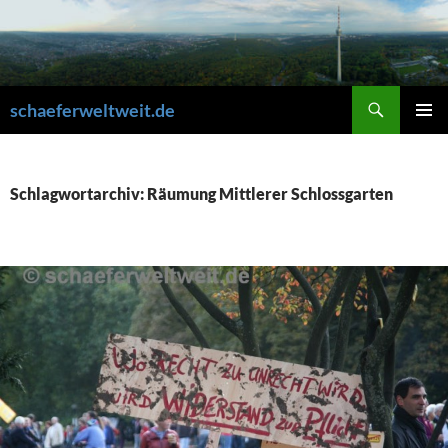
Zum
Inhalt
springen
Suchen
schaeferweltweit.de
PRIMÄR
MENÜ
Schlagwortarchiv: Räumung Mittlerer Schlossgarten