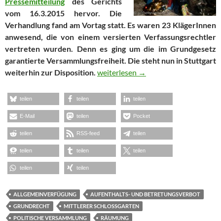
Pressemitteilung
des Gerichts
vom 16.3.2015 hervor. Die
Verhandlung fand am Vortag statt. Es waren 23 KlägerInnen
anwesend, die von einem versierten Verfassungsrechtler
vertreten wurden. Denn es ging um die im Grundgesetz
garantierte Versammlungsfreiheit. Die steht nun in Stuttgart
Es gilt weiterhin: Stuttgarter Landre
weiterhin zur Disposition.
weiterlesen
→
teilen
teilen
teilen
E-Mail
teilen
Pocket
teilen
RSS-feed
teilen
teilen
teilen
teilen
teilen
teilen
ALLGEMEINVERFÜGUNG
AUFENTHALTS- UND BETRETUNGSVERBOT
GRUNDRECHT
MITTLERER SCHLOSSGARTEN
POLITISCHE VERSAMMLUNG
RÄUMUNG