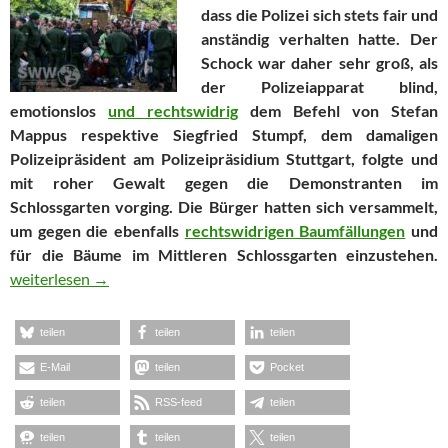
dass die Polizei sich stets fair und
anständig verhalten hatte. Der
Schock war daher sehr groß, als
der Polizeiapparat blind,
emotionslos
und rechtswidrig
dem Befehl von Stefan
Mappus respektive Siegfried Stumpf, dem damaligen
Polizeipräsident am Polizeipräsidium Stuttgart, folgte und
mit roher Gewalt gegen die Demonstranten im
Schlossgarten vorging. Die Bürger hatten sich versammelt,
um gegen die ebenfalls
rechtswidrigen Baumfällungen
und
für die Bäume im Mittleren Schlossgarten einzustehen.
Der Schwarze Donnerstag – ein Tag in Stuttgart im Jahr 2010
weiterlesen
→
teilen
teilen
teilen
E-Mail
teilen
Pocket
teilen
RSS-feed
teilen
teilen
teilen
teilen