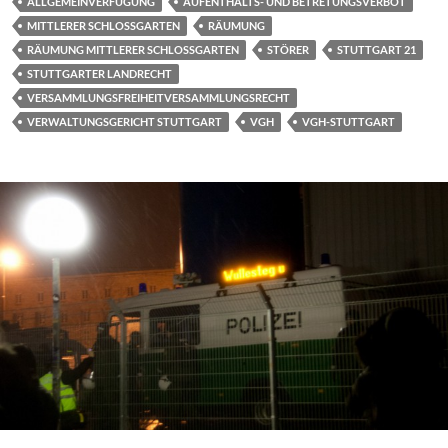
ALLGEMEINVERFÜGUNG
AUFENTHALTS- UND BETRETUNGSVERBOT
MITTLERER SCHLOSSGARTEN
RÄUMUNG
RÄUMUNG MITTLERER SCHLOSSGARTEN
STÖRER
STUTTGART 21
STUTTGARTER LANDRECHT
VERSAMMLUNGSFREIHEITVERSAMMLUNGSRECHT
VERWALTUNGSGERICHT STUTTGART
VGH
VGH-STUTTGART