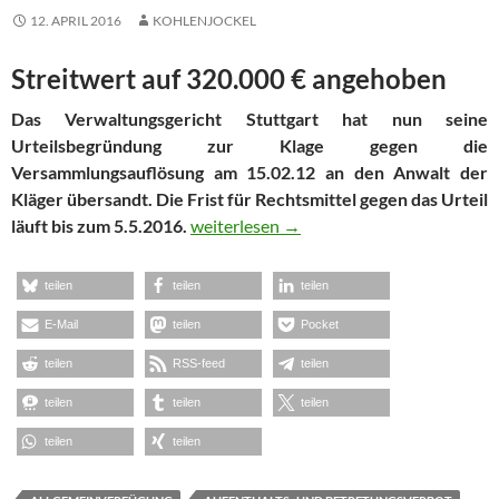
12. APRIL 2016
KOHLENJOCKEL
Streitwert auf 320.000 € angehoben
Das Verwaltungsgericht Stuttgart hat nun seine
Urteilsbegründung zur Klage gegen die
Versammlungsauflösung am 15.02.12 an den Anwalt der
Kläger übersandt. Die Frist für Rechtsmittel gegen das Urteil
Verwaltungsgericht 21: Schwer verkalkul
läuft bis zum 5.5.2016.
weiterlesen
→
teilen
teilen
teilen
E-Mail
teilen
Pocket
teilen
RSS-feed
teilen
teilen
teilen
teilen
teilen
teilen