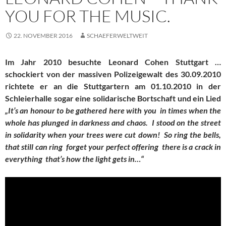
YOU FOR THE MUSIC.
22. NOVEMBER 2016
SCHAEFERWELTWEIT
Im Jahr 2010 besuchte Leonard Cohen Stuttgart …
schockiert von der massiven Polizeigewalt des 30.09.2010
richtete er an die Stuttgartern am 01.10.2010 in der
Schleierhalle sogar eine solidarische Bortschaft und ein Lied
„It’s an honour to be gathered here with you in times when the
whole has plunged in darkness and chaos. I stood on the street
in solidarity when your trees were cut down! So ring the bells,
that still can ring forget your perfect offering there is a crack in
everything that’s how the light gets in…“