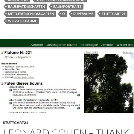
BAUMPATENSCHAFTEN
BAUMPORTRAITS
MITTLERER SCHLOSSGARTEN
O
RUPFBÄUME
STUTTGART 21
WEGSTELLBÄUME
STUTTGART21
LEONARD COHEN – THANK