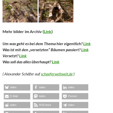
Mehr bilder im Archiv (
Link
)
Um was geht es bei dem Thema hier eigentlich?
Link
Was ist mit den „versetzten“ Bäumen passiert?
Link
Versetzt?
Link
Was soll das alles überhaupt?
Link
( Alexander Schäfer auf
schaeferweltweit.de
)
teilen
teilen
teilen
E-Mail
teilen
Pocket
teilen
RSS-feed
teilen