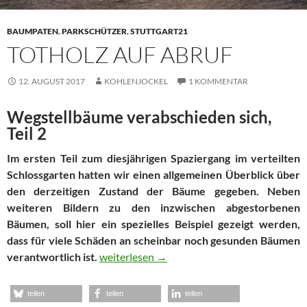
BAUMPATEN
,
PARKSCHÜTZER
,
STUTTGART21
TOTHOLZ AUF ABRUF
12. AUGUST 2017
KOHLENJOCKEL
1 KOMMENTAR
Wegstellbäume verabschieden sich,
Teil 2
Im ersten Teil zum diesjährigen Spaziergang im verteilten
Schlossgarten hatten wir einen allgemeinen Überblick über
den derzeitigen Zustand der Bäume gegeben. Neben
weiteren Bildern zu den inzwischen abgestorbenen
Bäumen, soll hier ein spezielles Beispiel gezeigt werden,
dass für viele Schäden an scheinbar noch gesunden Bäumen
Totholz auf Abruf
verantwortlich ist.
weiterlesen
→
teilen
teilen
teilen