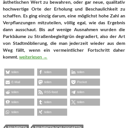
ästhetischen Wert zu bewahren, oder gar neue, qualitativ
hochwertige Orte der Erholung und Beschaulichkeit zu
schaffen. Es ging einzig darum, eine möglichst hohe Zahl an
Verpflanzungen mitzuteilen, völlig egal, wie das Ergebnis
dann ausschaut. Bis auf wenige Ausnahmen wurden die
Parkbäume zu Straßenbegleitgrün degradiert, also der Art
von Stadtmöblierung, die man jederzeit wieder aus dem
Weg fällt, wenn ein vermeintlicher Fortschritt daher
Aus den Augen, aus dem Sinn?
kommt.
weiterlesen
→
teilen
teilen
teilen
E-Mail
teilen
Pocket
teilen
RSS-feed
teilen
teilen
teilen
teilen
teilen
teilen
BAUMPATEN
BAUMPATEN-SCHLOSSGARTEN