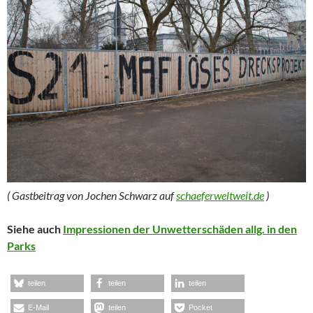
( Gastbeitrag von Jochen Schwarz auf
schaeferweltweit.de
)
Siehe auch
Impressionen der Unwetterschäden allg. in den
Parks
teilen
teilen
teilen
E-Mail
teilen
Pocket