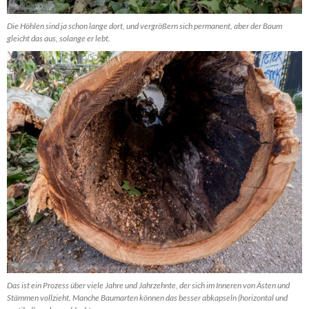
Die Höhlen sind ja schon lange dort, und vergrößern sich permanent, aber der Baum
gleicht das aus, solange er lebt.
Das ist ein Prozess über viele Jahre und Jahrzehnte, der sich im Inneren von Ästen und
Stämmen vollzieht. Manche Baumarten können das besser abkapseln (horizontal und