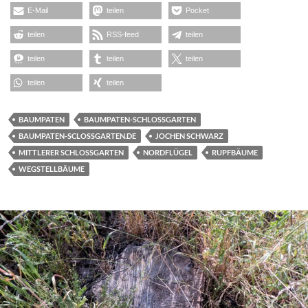
E-Mail
teilen
Pocket
teilen
RSS-feed
teilen
teilen
teilen
teilen
teilen
teilen
BAUMPATEN
BAUMPATEN-SCHLOSSGARTEN
BAUMPATEN-SCLOSSGARTEN.DE
JOCHEN SCHWARZ
MITTLERER SCHLOSSGARTEN
NORDFLÜGEL
RUPFBÄUME
WEGSTELLBÄUME