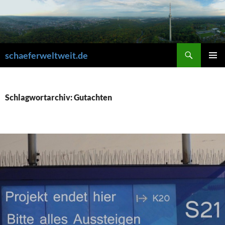
Zum
Inhalt
springen
Suchen
schaeferweltweit.de
PRIMÄR
MENÜ
Schlagwortarchiv: Gutachten