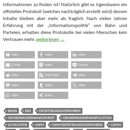
Informationen zu finden ist! Natürlich gibt es irgendwann ein
offizielles Protokoll (welches nachträglich erstellt wird) dessen
Inhalte bleiben aber mehr als fraglich. Nach vielen Jahren
Erfahrung mit der „Informationspolitik“ von Bahn und
Parteien, erhalten diese Protokolle bei vielen Menschen kein
Twitter-Protokolle zum GWM-Erörterungsverf
Vertrauen mehr.
weiterlesen
→
teilen
teilen
teilen
E-Mail
teilen
Pocket
teilen
RSS-feed
teilen
teilen
teilen
teilen
teilen
teilen
BAHN
EBA
ERÖRTERUNGSVERFAHREN
GRUNDWASSERMANAGEMENT
GRUNDWASSERMANIPULATION
GUTACHTEN
GWM
GWM ERÖRTERUNGSVERFAHREN
GWM2