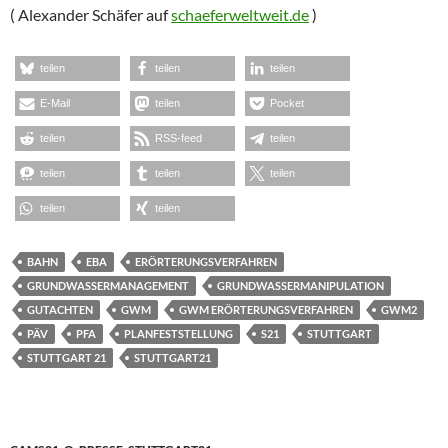
( Alexander Schäfer auf
schaeferweltweit.de
)
teilen
teilen
teilen
E-Mail
teilen
Pocket
teilen
RSS-feed
teilen
teilen
teilen
teilen
teilen
teilen
BAHN
EBA
ERÖRTERUNGSVERFAHREN
GRUNDWASSERMANAGEMENT
GRUNDWASSERMANIPULATION
GUTACHTEN
GWM
GWM ERÖRTERUNGSVERFAHREN
GWM2
PÄV
PFA
PLANFESTSTELLUNG
S21
STUTTGART
STUTTGART 21
STUTTGART21