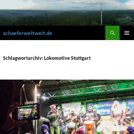
Zum
Inhalt
springen
Suchen
schaeferweltweit.de
PRIMÄR
MENÜ
Schlagwortarchiv: Lokomotive Stuttgart