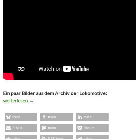
Ein paar Bilder aus dem Archiv der Lokomotive:
10 Jahre Lokomotive Stuttgart
weiterlesen
→
teilen
teilen
teilen
E-Mail
teilen
Pocket
teilen
RSS-feed
teilen