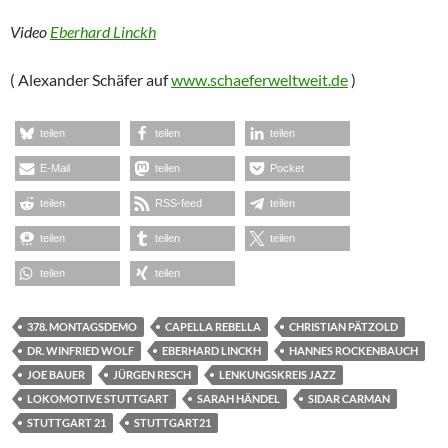
Video
Eberhard Linckh
( Alexander Schäfer auf
www.schaeferweltweit.de
)
teilen
teilen
teilen
E-Mail
teilen
Pocket
teilen
RSS-feed
teilen
teilen
teilen
teilen
teilen
teilen
378. MONTAGSDEMO
CAPELLA REBELLA
CHRISTIAN PÄTZOLD
DR. WINFRIED WOLF
EBERHARD LINCKH
HANNES ROCKENBAUCH
JOE BAUER
JÜRGEN RESCH
LENKUNGSKREIS JAZZ
LOKOMOTIVE STUTTGART
SARAH HÄNDEL
SIDAR CARMAN
STUTTGART 21
STUTTGART21