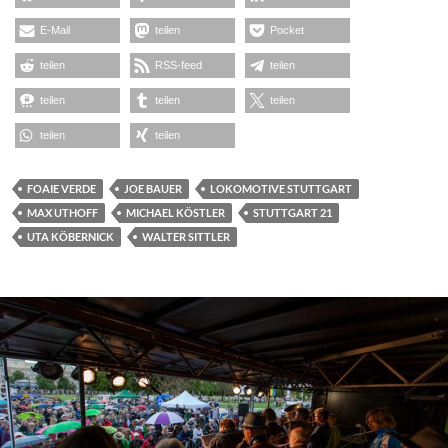
E-Mail
teilen
Pocket
teilen
RSS-feed
teilen
teilen
teilen
teilen
teilen
teilen
FOAIE VERDE
JOE BAUER
LOKOMOTIVE STUTTGART
MAX UTHOFF
MICHAEL KÖSTLER
STUTTGART 21
UTA KÖBERNICK
WALTER SITTLER