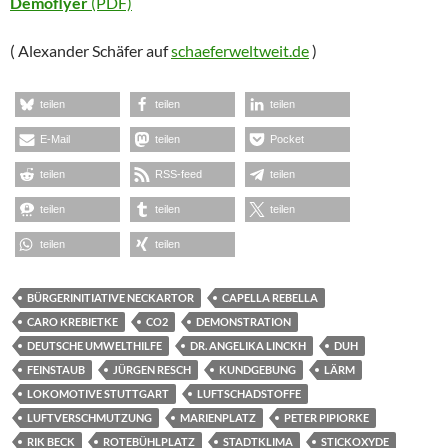
Demoflyer
(PDF)
( Alexander Schäfer auf
schaeferweltweit.de
)
teilen
teilen
teilen
E-Mail
teilen
Pocket
teilen
RSS-feed
teilen
teilen
teilen
teilen
teilen
teilen
BÜRGERINITIATIVE NECKARTOR
CAPELLA REBELLA
CARO KREBIETKE
CO2
DEMONSTRATION
DEUTSCHE UMWELTHILFE
DR. ANGELIKA LINCKH
DUH
FEINSTAUB
JÜRGEN RESCH
KUNDGEBUNG
LÄRM
LOKOMOTIVE STUTTGART
LUFTSCHADSTOFFE
LUFTVERSCHMUTZUNG
MARIENPLATZ
PETER PIPIORKE
RIK BECK
ROTEBÜHLPLATZ
STADTKLIMA
STICKOXYDE