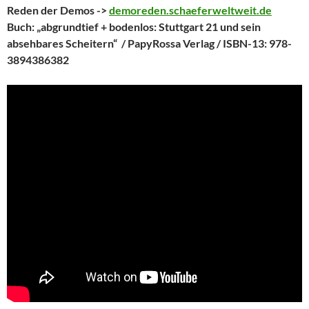
Reden der Demos ->
demoreden.schaeferweltweit.de
Buch: „abgrundtief + bodenlos: Stuttgart 21 und sein
absehbares Scheitern“ / PapyRossa Verlag /
ISBN-13:
978-
3894386382