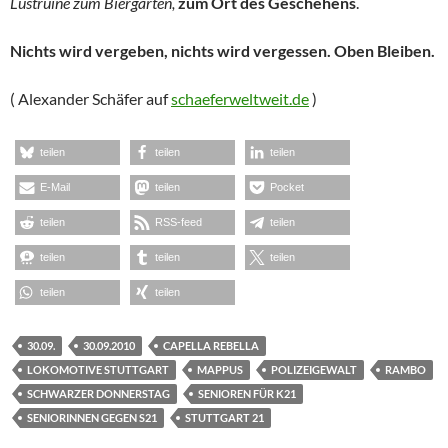
Lustruine zum Biergarten,
zum Ort des Geschehens
.
Nichts wird vergeben, nichts wird vergessen. Oben Bleiben.
( Alexander Schäfer auf
schaeferweltweit.de
)
teilen
teilen
teilen
E-Mail
teilen
Pocket
teilen
RSS-feed
teilen
teilen
teilen
teilen
teilen
teilen
30.09.
30.09.2010
CAPELLA REBELLA
LOKOMOTIVE STUTTGART
MAPPUS
POLIZEIGEWALT
RAMBO
SCHWARZER DONNERSTAG
SENIOREN FÜR K21
SENIORINNEN GEGEN S21
STUTTGART 21