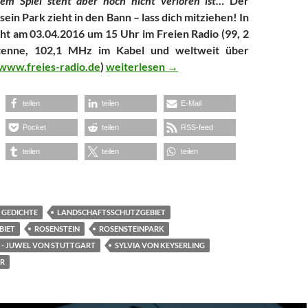
em Spiel steht aber noch nicht verloren ist…
Der
ein Park zieht in den Bann – lass dich mitziehen! In
ht am 03.04.2016 um 15 Uhr im Freien Radio (99, 2
enne, 102,1 MHz im Kabel und weltweit über
Radiobeitrag zum Rosenstein
www.freies-radio.de
)
weiterlesen
→
teilen
teilen
E-Mail
Pocket
teilen
RSS-feed
teilen
teilen
teilen
GEDICHTE
LANDSCHAFTSSCHUTZGEBIET
BIET
ROSENSTEIN
ROSENSTEINPARK
 - JUWEL VON STUTTGART
SYLVIA VON KEYSERLING
R