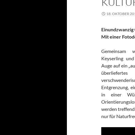
KULTU
18. OKTOBER 20
Einundzwanzig 
Mit einer Foto
Gemeinsam w
Keyserling und
Auge auf ein „a
überliefer
verschwender
Entgrenzung, e
in einer Wüs
Orientierungsl
werden treffend 
nur für Naturfre