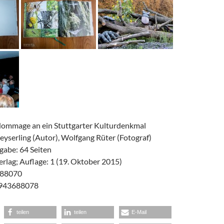
mmage an ein Stuttgarter Kulturdenkmal
eyserling (Autor), Wolfgang Rüter (Fotograf)
abe: 64 Seiten
erlag; Auflage: 1 (19. Oktober 2015)
688070
3943688078
teilen
teilen
E-Mail