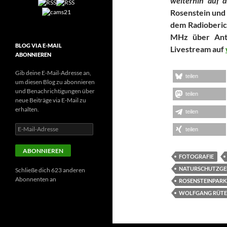
weiterhin auf d
Rosenstein und s
dem Radioberic
MHz über Ant
BLOG VIA E-MAIL
Livestream auf
ABONNIEREN
Gib deine E-Mail-Adresse an,
teilen
um diesen Blog zu abonnieren
und Benachrichtigungen über
teilen
neue Beiträge via E-Mail zu
erhalten.
teilen
E-
teilen
Mail-
Adresse
ABONNIEREN
FOTOGRAFIE
NATURSCHUTZGE
Schließe dich 623 anderen
Abonnenten an
ROSENSTEINPARK
WOLFGANG RÜTE