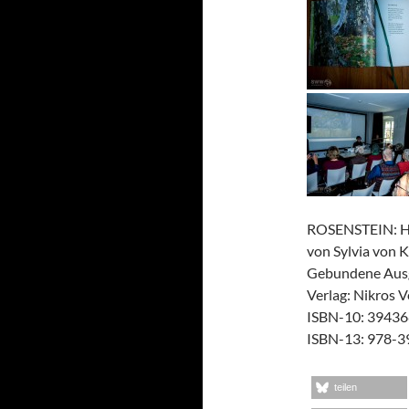
ROSENSTEIN: Ho
von Sylvia von K
Gebundene Ausg
Verlag: Nikros V
ISBN-10: 3943
ISBN-13: 978-
teilen