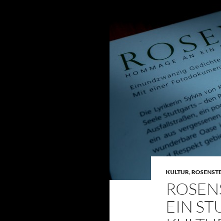
KULTUR
,
ROSENST
ROSEN
EIN S