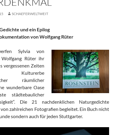
RDENKMAL
15
SCHAEFERWELTWEIT
Gedichte und ein Epilog
dokumentation von Wolfgang Rüter
erfen Sylvia von
 Wolfgang Rüter ihr
us vergessenen Zeiten
tes Kulturerbe
ischer räumlicher
ine wunderbare Oase
te städtebaulicher
osigkeit“. Die 21 nachdenklichen Naturgedichte
von zahlreichen Fotografien begleitet. Ein Buch nicht
unde sondern auch für jeden Stuttgarter.