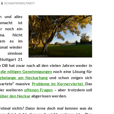
SCHAEFERWELTWEIT
n und alles
macht ist
er noch ein
ma. Nicht
hdem es im
nat wieder
 sinnlose
Stuttgart 21
e DB hat zwar nach all den vielen Jahren weder in
 die nötigen Genehmigungen
noch eine Lösung für
tzbelange am Neckarhang
und schon zeigen sich
wartete“ massive
Probleme im Kernerviertel.
Das
eler weiteren
offenen Fragen
– aber trotzdem soll
 über den Neckar
abgerissen werden.
erstmal nichts? Dann lerne doch mal kennen was da