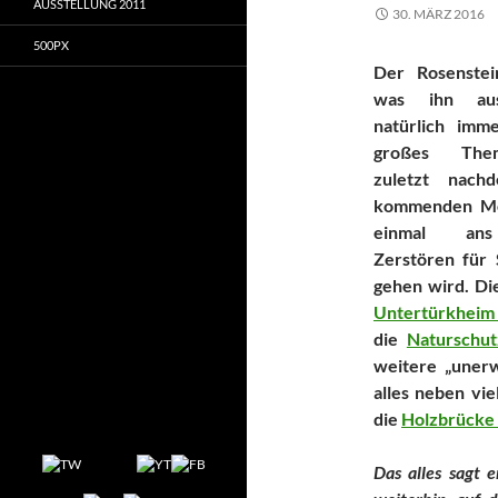
AUSSTELLUNG 2011
30. MÄRZ 2016
500PX
Der Rosenstei
was ihn aus
natürlich imm
großes The
zuletzt nac
kommenden Mo
einmal ans
Zerstören für 
gehen wird. Di
Untertürkheim
die
Naturschu
weitere „uner
alles neben vi
die
Holzbrücke
Das alles sagt 