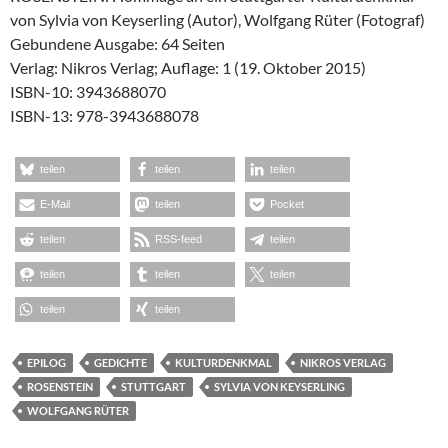
von Sylvia von Keyserling (Autor), Wolfgang Rüter (Fotograf)
Gebundene Ausgabe: 64 Seiten
Verlag: Nikros Verlag; Auflage: 1 (19. Oktober 2015)
ISBN-10: 3943688070
ISBN-13: 978-3943688078
teilen
teilen
teilen
E-Mail
teilen
Pocket
teilen
RSS-feed
teilen
teilen
teilen
teilen
teilen
teilen
EPILOG
GEDICHTE
KULTURDENKMAL
NIKROS VERLAG
ROSENSTEIN
STUTTGART
SYLVIA VON KEYSERLING
WOLFGANG RÜTER