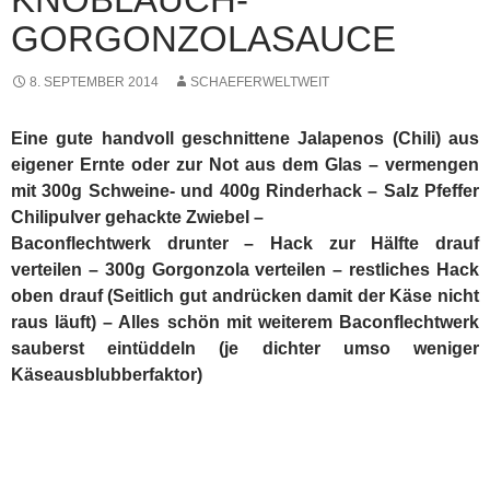
So vorhanden etwas Rub ( Zuckerlastige
Trockengewürz Mischung) aussen rum – die (zuvor eine
Stunde in Olivenöl und Knoblauch eingelegten)
Zucchini auf dem Grill schön mit Röstaromen versehen
– danach vom Rost in eine Metallschüssel mit dem
Knoblauchöl unter den Grill verfrachten – Hackbraten
über der Schüssel indirekt Platzieren (wichtig
DARÜBER den meist tritt doch Käse aus und den wollen
wir ja nicht verkommen lassen!) – Thermometer in den
Braten versenken und etwas Kirschholz so man hat zum
Räuchern über der Glut platzieren (Garraumtemperatur
im Grill bei ca. 120 Grad)