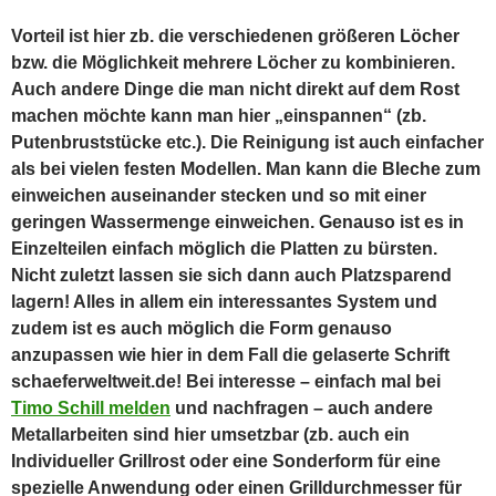
Mehr Bilder
von der Einweihung der Halter
im Archiv
(link)
.
( Alexander Schäfer auf
schaeferweltweit.de
)
teilen
teilen
teilen