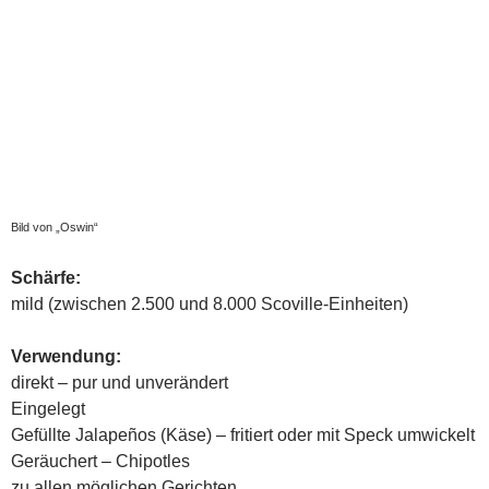
( Alexander Schäfer auf
schaeferweltweit.de
)
teilen
teilen
teilen
E-Mail
teilen
Pocket
teilen
RSS-feed
teilen
teilen
teilen
teilen
teilen
teilen
BESTIMMUNGSHILFE
CAPSAHOLICS
CAPSAMANIA
CAPSICUM ANNUUM
JALAPENÓ
PFANZENBESCHREIBUNG
PFLANZENBESTIMMUNG