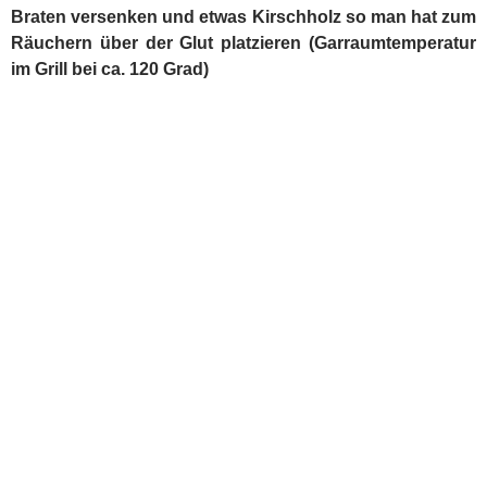
Bei Kerntemperatur im Fleisch 60°C mit BBQ Sauce
einpinseln (am besten selbstgemacht aber zur Not auch
gekauft – empfehle BullsEye Original) – Ich gab dem
ganzen nun noch ein bisschen Power mit etwas
Kirschholz (höhere Garraumtemperatur) bis KT 72 °C