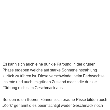
Bild von „DerMadel“