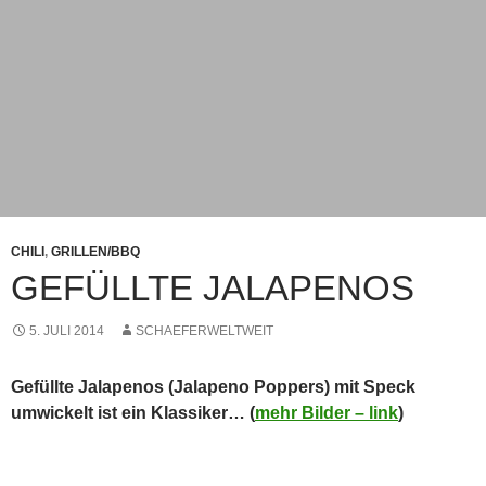
…aber die berühmte „el´s Spezialtechnik“ den „T-
Schnitt“ sollte man auch kennen! Daher hab ich das mal
dokumentiert: