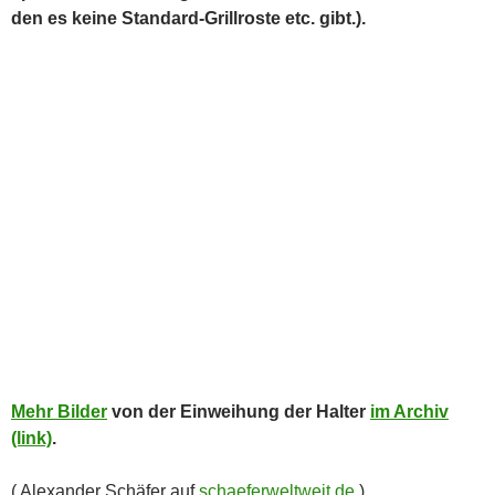
E-Mail
teilen
Pocket
teilen
RSS-feed
teilen
teilen
teilen
teilen
teilen
teilen
BBQ
CHICKENHOLDER
DRUMSTICK
EDELSTAHL
GRILL
GRILLROST
HUHN
INDIREKT
JALAPENÓ
JALAPENO POPPERS
JALAPENOHALTER
JALEPENO
LASER
LASERSCHNEIDEN
SCHLEGEL
STEVE RAICHLEN
TIMO SCHILL