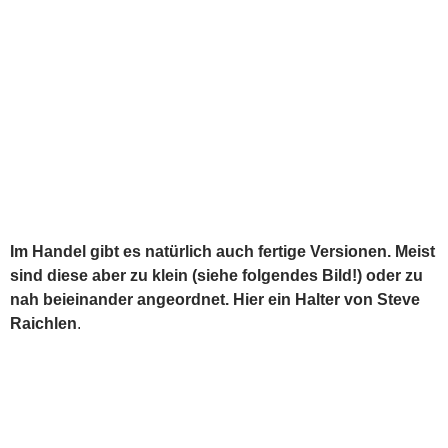
Wenn man oft solche Speisen bereiten will, lohnt es sich
nach einer Individuellen Lösung zu suchen. Hier zeige
ich nun die Halter von Timo Schill, der auch andere
Edelstahlarbeiten auf Wunsch und gegen Auftrag Laser
schneiden lässt.