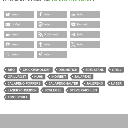
CHILI
,
GRILLEN/BBQ
GEFÜLLTE JALAPENOS
5. JULI 2014
SCHAEFERWELTWEIT
Gefüllte Jalapenos (Jalapeno Poppers) mit Speck
umwickelt ist ein Klassiker… (
mehr Bilder – link
)