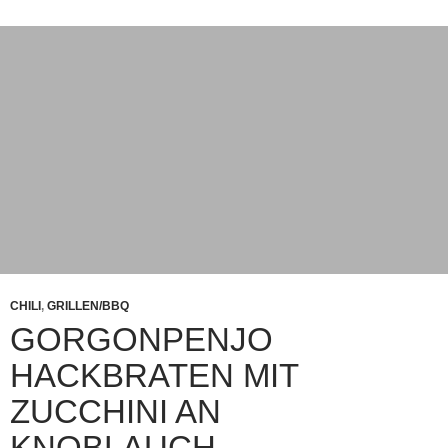
Eine gute handvoll geschnittene Jalapenos (Chili) aus
eigener Ernte oder zur Not aus dem Glas – vermengen
mit 300g Schweine- und 400g Rinderhack – Salz Pfeffer
Chilipulver gehackte Zwiebel –
Baconflechtwerk drunter – Hack zur Hälfte drauf
verteilen – 300g Gorgonzola verteilen – restliches Hack
oben drauf (Seitlich gut andrücken damit der Käse nicht
raus läuft) – Alles schön mit weiterem Baconflechtwerk
sauberst eintüddeln (je dichter umso weniger
Käseausblubberfaktor)