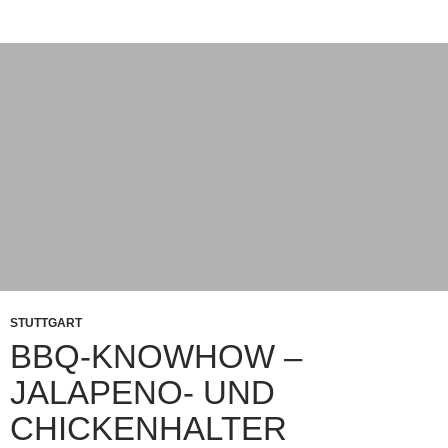
Rost legen) aber manche Dinge erleichtern doch das
Leben des Grillsportfreundes. So zb. ein Halter der hilft
Jalapenos oder anderes, geordnet und am Platz zu
halten. Oft nutzt man zb. auch für Chickenwings /
Hühnchenflügel oder „Drumsticks“ /
Hähnchenunterschenkel spezielle Halter. Spätestens bei
Spareribs / Schweinerippchen sind Halter fast
unerlässlich – vor allem weil man sonst viel Platz
verschenkt. Natürlich kann man auch hier wie gesagt
improvisieren! Hier zb. eine alte, mehrfach gebrauchte
„Grillplanke“ welche mittels einfacher Nägel recht lange
als Jalapenohalter gedient hat …