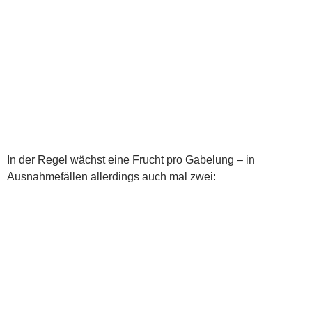
Frucht:
Reifezeit ca. 60 Tage
ca. 25-50 pro Pflanze/Jahr (die höheren Mengen bei
optimierten Kreuzungen F1)
dickfleischig
ca. 7 cm lang
ca. 2 cm dick
deutlich abgerundete Spitze
Essbar schon im grünen Zustand (Bester Zeitpunkt kurz vor
dem Rot werden – Erkennbar nur durch Erfahrung ->
beobachten der Früchte und wenn sie Rot wird sieht man
wie das Grün kurz davor dunkler wird dieses Erkennt man
dann auch bei anderen Früchten und kann sie dann zur
idealen Zeit grün ernten.)