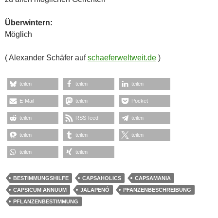
CHILI
,
GRILLEN/BBQ
GORGONPENJO
HACKBRATEN MIT
ZUCCHINI AN
KNOBLAUCH-
GORGONZOLASAUCE
8. SEPTEMBER 2014
SCHAEFERWELTWEIT