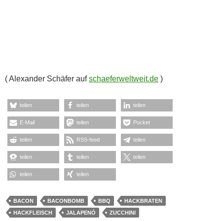
STUTTGART
BBQ-KNOWHOW –
JALAPENO- UND
CHICKENHALTER
26. JULI 2014
SCHAEFERWELTWEIT
Man kann alles improvsieren (oder auch direkt auf den