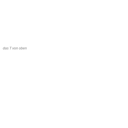
Vorteil und macht alles stabiler!)
der Schnitt lässt das einfach „leerräumen“ und befüllen!