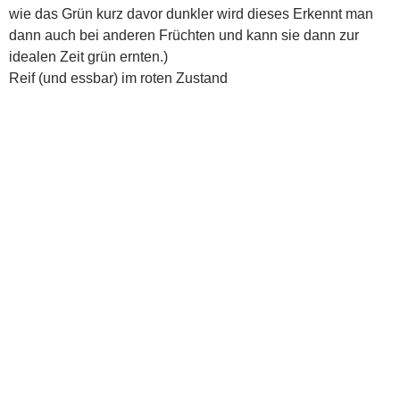
Es kann sich auch eine dunkle Färbung in der grünen
Phase ergeben welche auf starke Sonneneinstrahlung
zurück zu führen ist. Diese verschwindet beim Farbwechsel
ins rote und auch im grünen Zustand macht die dunkle
Färbung nichts im Geschmack aus.
Bei den roten Beeren können sich braune Risse bilden auch
„Kork“ genannt dies beeintächtigt weder Geschmack noch
Haltbarkeit.