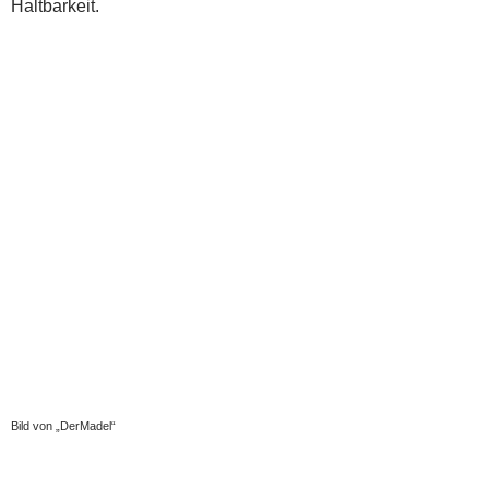
Bild von „Oswin“
Schärfe:
mild (zwischen 2.500 und 8.000 Scoville-Einheiten)
Verwendung:
direkt – pur und unverändert
Eingelegt
Gefüllte Jalapeños (Käse) – fritiert oder mit Speck umwickelt
Geräuchert – Chipotles
zu allen möglichen Gerichten
Überwintern:
Möglich