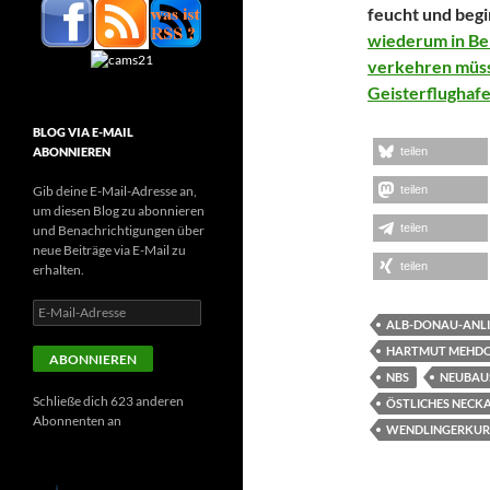
feucht und begi
wiederum in Ber
verkehren müss
Geisterflughaf
BLOG VIA E-MAIL
ABONNIEREN
teilen
Gib deine E-Mail-Adresse an,
teilen
um diesen Blog zu abonnieren
teilen
und Benachrichtigungen über
neue Beiträge via E-Mail zu
teilen
erhalten.
E-
ALB-DONAU-ANLI
Mail-
Adresse
HARTMUT MEHD
ABONNIEREN
NBS
NEUBAU
Schließe dich 623 anderen
ÖSTLICHES NECK
Abonnenten an
WENDLINGERKUR