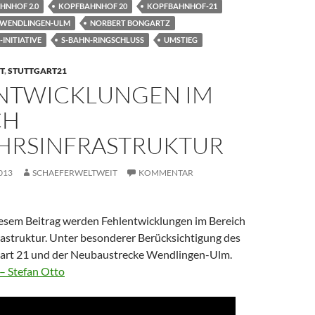
HNHOF 2.0
KOPFBAHNHOF 20
KOPFBAHNHOF-21
 WENDLINGEN-ULM
NORBERT BONGARTZ
NITIATIVE
S-BAHN-RINGSCHLUSS
UMSTIEG
T
,
STUTTGART21
NTWICKLUNGEN IM
CH
HRSINFRASTRUKTUR
013
SCHAEFERWELTWEIT
KOMMENTAR
diesem Beitrag werden Fehlentwicklungen im Bereich
rastruktur. Unter besonderer Berücksichtigung des
gart 21 und der Neubaustrecke Wendlingen-Ulm.
– Stefan Otto