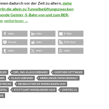
nnen dadurch vor der Zeit zu altern,
siehe
lin die allein zu Tunnelbelüftungszwecken
ende Geister-S-Bahn von und zum BER-
Was macht eigentlich… Die „Neubaustrecke Wendlingen-Ulm“
en
.
weiterlesen
→
teilen
teilen
E-Mail
Pocket
teilen
RSS-feed
teilen
teilen
teilen
EGER
DIPL. ING. KLAUS GEBHARD
GÜNTHER OETTINGER
ORN
KLAUS GEBHARD
MERKLINGER ZWISCHENHALT
STRECKE
NEUBAUSTRECKE WENDLINGEN-ULM
ARTAL
STUTTGART-WENDLINGEN-ULM
UMSTIEG 21
VE