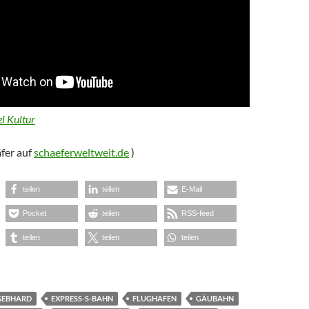
l Kultur
fer auf
schaeferweltweit.de
)
teilen
teilen
E-Mail
Pocket
teilen
RSS-feed
teilen
teilen
teilen
 GEBHARD
EXPRESS-S-BAHN
FLUGHAFEN
GÄUBAHN