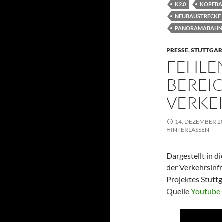
K2.0
KOPFBA
NEUBAUSTRECKE
PANORAMABAHN-I
PRESSE
,
STUTTGAR
FEHLE
BEREI
VERKE
14. DEZEMBER 2
HINTERLASSEN
Dargestellt in 
der Verkehrsinf
Projektes Stutt
Quelle
Youtube 