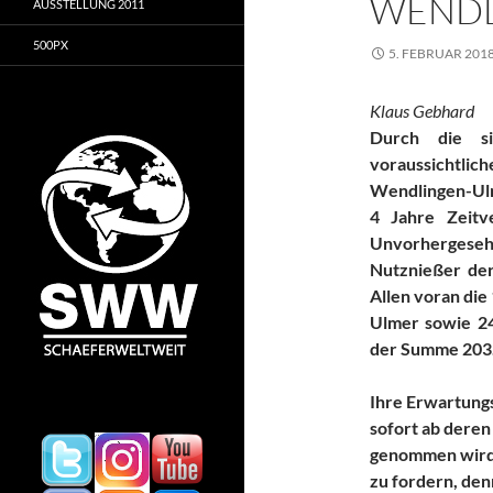
WENDL
AUSSTELLUNG 2011
500PX
5. FEBRUAR 201
Klaus Gebhard
Durch die si
voraussichtli
Wendlingen-Ulm
4 Jahre Zeitv
Unvorhergeseh
Nutznießer der
Allen voran die
Ulmer sowie 24
der Summe 203
Ihre Erwartungs
sofort ab deren 
genommen wird.
zu fordern, den