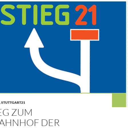
,
STUTTGART21
EG ZUM
AHNHOF DER