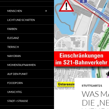
MENSCHEN
LICHT UND SCHATTEN
FARBEN
ELEGANZ
TIERISCH
NAH DRAN
MOMENTAUFNAHMEN
AUF DEN PUNKT
FOODPORN
STUTTGART21
WAS M
UMSICHTIG
DIE „
STADT + STRASSE