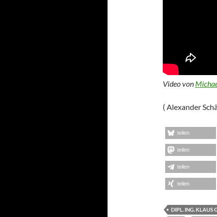
Video von
Michae
( Alexander Schä
teilen
teilen
teilen
teilen
DIPL. ING. KLAUS