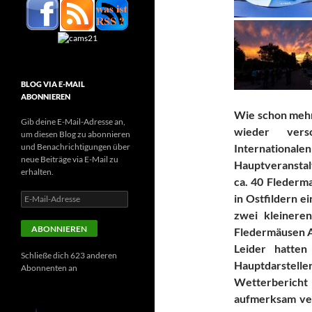
BLOG VIA E-MAIL
ABONNIEREN
Wie schon mehr
Gib deine E-Mail-Adresse an,
wieder vers
um diesen Blog zu abonnieren
und Benachrichtigungen über
Internatio
neue Beiträge via E-Mail zu
Hauptveranstal
erhalten.
ca. 40 Flederma
E-
in Ostfildern e
Mail-
zwei kleinere
Adresse
ABONNIEREN
Fledermäusen A
Leider hatten
Schließe dich 623 anderen
Hauptdars
Abonnenten an
Wetterberi
aufmerksam ver