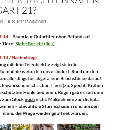
ART 21?
14
SCHAEFERWELTWEIT
1.14
– Baum laut Gutachter ohne Befund auf
 Tiere.
Siehe Bericht (link)
.14 / Nachmittags
ng mit dem Teleobjektiv zeigt sich die
Mulmhöhle weiterhin unverändert. Rund um den
en allerdings herabgefallene Bruchstücke darauf
ich wahrscheinlich schon Tiere (zb. Specht, Krähen
geschützten Höhle bedienen. Regen gab es seit dem
gs zum Glück
noch
nicht. Maßnahmen zum Schutz
erkennen – obwohl die Sturmschäden rund um den
ernt und die Wege wieder geöffnet wurden.