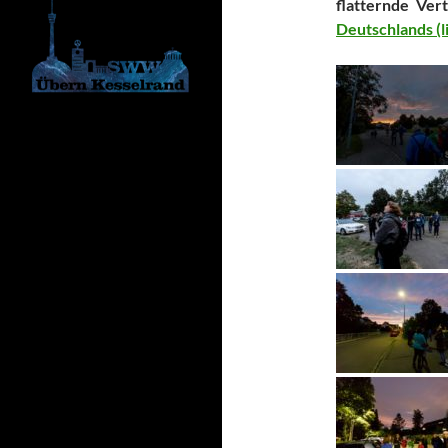
flatternde Ver
Deutschlands (l