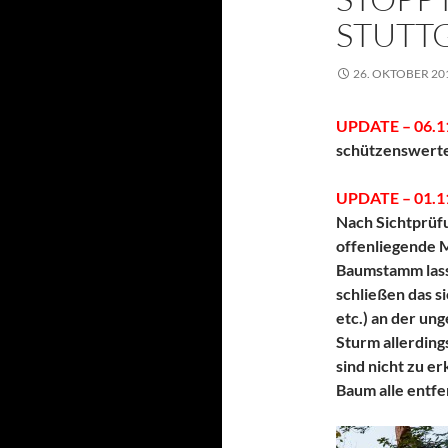
STUTTG
26. OKTOBER 20
UPDATE – 06.1
schützenswerte
UPDATE – 01.11
Nach Sichtprüfu
offenliegende 
Baumstamm lass
schließen das s
etc.) an der un
Sturm allerdin
sind nicht zu 
Baum alle entf