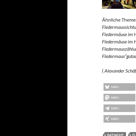
Ähnliche Theme
Fledermaussichtu
Fledermäuse im H
Fledermäuse im H
Fledermauszählun
Fledermaus“gutac
(
Alexander Schäf
teilen
teilen
teilen
teilen
BATNIGHT
F