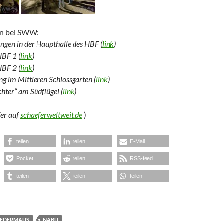
n bei SWW:
ngen in der Haupthalle des HBF (
link
)
BF 1 (
link
)
BF 2 (
link
)
g im Mittleren Schlossgarten (
link
)
hter“ am Südflügel (
link
)
er auf
schaeferweltweit.de
)
teilen
teilen
E-Mail
Pocket
teilen
RSS-feed
teilen
teilen
teilen
LEDERMAUS
NABU