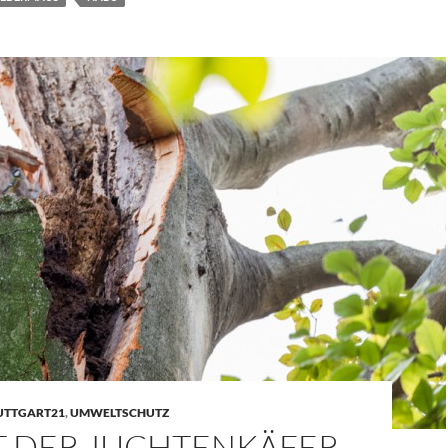
UTTGART21
,
UMWELTSCHUTZ
T DER JUCHTENKÄFER