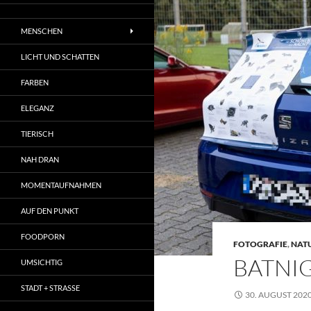
MENSCHEN
LICHT UND SCHATTEN
FARBEN
ELEGANZ
TIERISCH
NAH DRAN
MOMENTAUFNAHMEN
AUF DEN PUNKT
FOODPORN
FOTOGRAFIE
,
NAT
BATNIG
UMSICHTIG
STADT + STRASSE
30. AUGUST 202