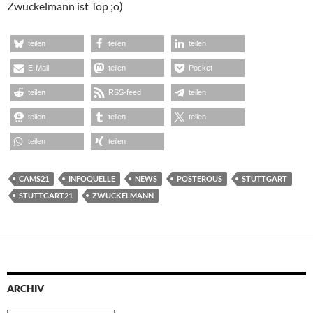
Zwuckelmann ist Top ;o)
teilen
teilen
teilen
E-Mail
teilen
Pocket
teilen
RSS-feed
teilen
teilen
teilen
teilen
teilen
teilen
CAMS21
INFOQUELLE
NEWS
POSTEROUS
STUTTGART
STUTTGART21
ZWUCKELMANN
ARCHIV