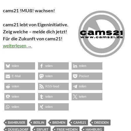
cams21 !MUß! wachsen!
cams21 lebt von Eigeninitiative.
Zeig welche – melde dich jetzt!
Für die Zukunft von cams21!
cams21 sucht dringend Mitarbeiter
weiterlesen
→
teilen
teilen
teilen
E-Mail
teilen
Pocket
teilen
RSS-feed
teilen
teilen
teilen
teilen
teilen
teilen
BAMBUSER
BERLIN
BREMEN
CAMS21
DRESDEN
DÜSSELDORF
ERFURT
FREIE MEDIEN
HAMBURG