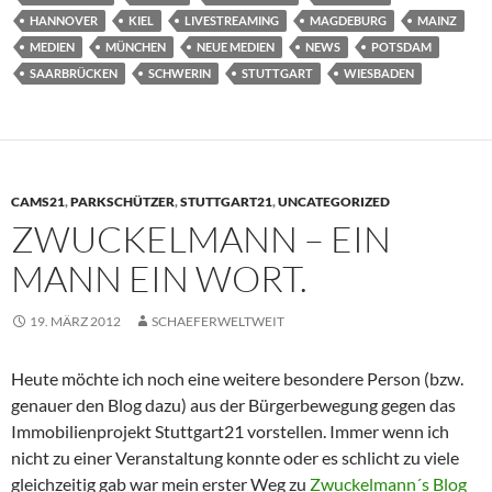
HANNOVER
KIEL
LIVESTREAMING
MAGDEBURG
MAINZ
MEDIEN
MÜNCHEN
NEUE MEDIEN
NEWS
POTSDAM
SAARBRÜCKEN
SCHWERIN
STUTTGART
WIESBADEN
CAMS21
,
PARKSCHÜTZER
,
STUTTGART21
,
UNCATEGORIZED
ZWUCKELMANN – EIN
MANN EIN WORT.
19. MÄRZ 2012
SCHAEFERWELTWEIT
Heute möchte ich noch eine weitere besondere Person (bzw.
genauer den Blog dazu) aus der Bürgerbewegung gegen das
Immobilienprojekt Stuttgart21 vorstellen. Immer wenn ich
nicht zu einer Veranstaltung konnte oder es schlicht zu viele
gleichzeitig gab war mein erster Weg zu
Zwuckelmann´s Blog