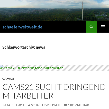
Zum
Inhalt
springen
Suchen
schaeferweltweit.de
PRIMÄR
MENÜ
Schlagwortarchiv: news
CAMS21
CAMS21 SUCHT DRINGEND
MITARBEITER
14. JULI 2014
SCHAEFERWELTWEIT
1 KOMMENTAR