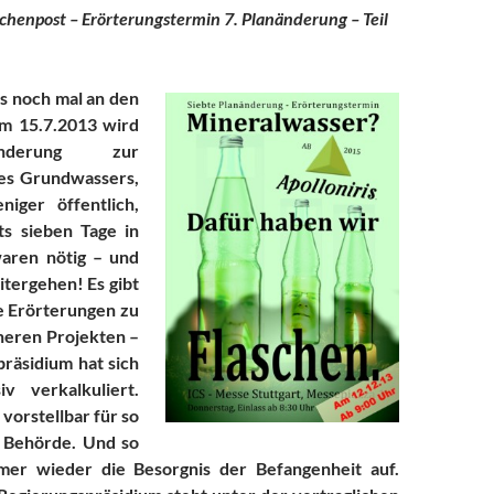
chenpost – Erörterungstermin 7. Planänderung – Teil
s noch mal an den
em 15.7.2013 wird
nderung zur
es Grundwassers,
iger öffentlich,
ts sieben Tage in
aren
nötig – und
tergehen! Es gibt
e Erörterungen zu
neren Projekten –
räsidium hat sich
v verkalkuliert.
vorstellbar für so
 Behörde. Und so
mer wieder die Besorgnis der Befangenheit auf.