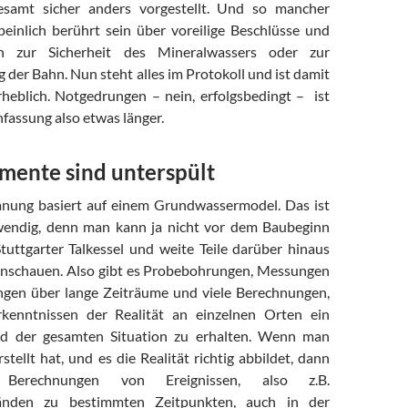
samt sicher anders vorgestellt. Und so mancher
 peinlich berührt sein über voreilige Beschlüsse und
en zur Sicherheit des Mineralwassers oder zur
der Bahn. Nun steht alles im Protokoll und ist damit
heblich. Notgedrungen – nein, erfolgsbedingt – ist
assung also etwas länger.
mente sind unterspült
anung basiert auf einem Grundwassermodel. Das ist
wendig, denn man kann ja nicht vor dem Baubeginn
uttgarter Talkessel und weite Teile darüber hinaus
anschauen. Also gibt es Probebohrungen, Messungen
gen über lange Zeiträume und viele Berechnungen,
enntnissen der Realität an einzelnen Orten ein
ild der gesamten Situation zu erhalten. Wenn man
stellt hat, und es die Realität richtig abbildet, dann
Berechnungen von Ereignissen, also z.B.
änden zu bestimmten Zeitpunkten, auch in der