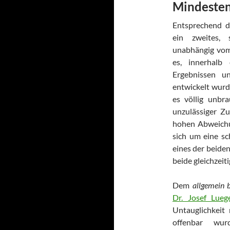
Mindestens
Entsprechend de
ein zweites,
unabhängig vom 
es, innerhalb
Ergebnissen u
entwickelt wurd
es völlig unbra
unzulässiger Z
hohen Abweichu
sich um eine sc
eines der beiden 
beide gleichzeit
Dem
allgemein b
Dr. Josef Lueg
Untauglichkeit
offenbar wur