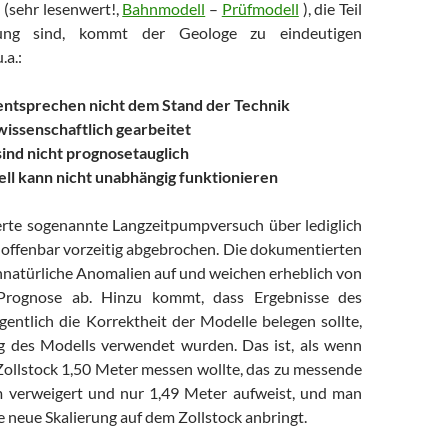
(sehr lesenwert!,
Bahnmodell
–
Prüfmodell
), die Teil
rung sind, kommt der Geologe zu eindeutigen
.a.:
entsprechen nicht dem Stand der Technik
issenschaftlich gearbeitet
sind nicht prognosetauglich
ll kann nicht unabhängig funktionieren
ierte sogenannte Langzeitpumpversuch über lediglich
 offenbar vorzeitig abgebrochen. Die dokumentierten
natürliche Anomalien auf und weichen erheblich von
 Prognose ab. Hinzu kommt, dass Ergebnisse des
gentlich die Korrektheit der Modelle belegen sollte,
g des Modells verwendet wurden. Das ist, als wenn
ollstock 1,50 Meter messen wollte, das zu messende
m verweigert und nur 1,49 Meter aufweist, und man
 neue Skalierung auf dem Zollstock anbringt.