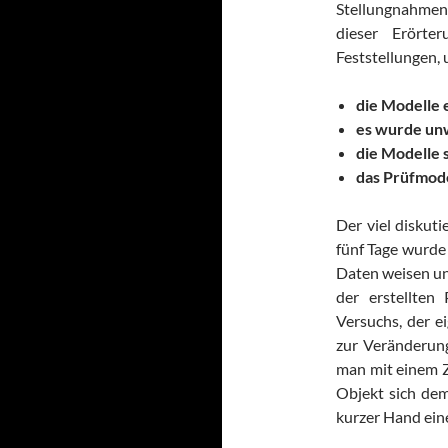
Stellungnahmen 
dieser Erörte
Feststellungen, u
die Modelle 
es wurde unw
die Modelle 
das Prüfmode
Der viel diskut
fünf Tage wurde
Daten weisen un
der erstellten
Versuchs, der ei
zur Veränderun
man mit einem Z
Objekt sich de
kurzer Hand eine