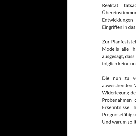
Realität tats
Übereinstimmu
Entwicklungen
Eingriffen in d
Zur Planfestste
Modells alle i
ausgesagt, dass
folglich keine u
Die nun zu v
abweichenden W
Widerlegung de
Probenahmen d
Erkenntnisse 
Prognosefähigk
Und warum sollte