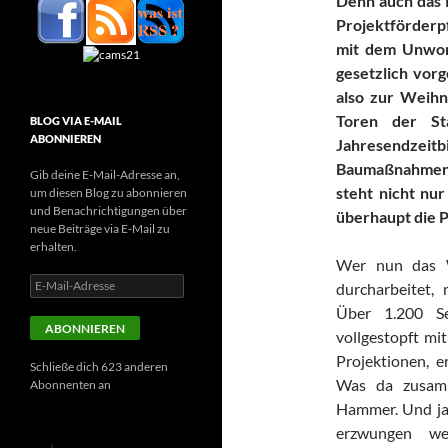
Denn auch das 
Projektförderp
mit dem Unwor
gesetzlich vor
also zur Weihn
Toren der St
BLOG VIA E-MAIL
ABONNIEREN
Jahresendzeitb
Baumaßnahmen 
Gib deine E-Mail-Adresse an,
steht nicht nu
um diesen Blog zu abonnieren
und Benachrichtigungen über
überhaupt die 
neue Beiträge via E-Mail zu
erhalten.
Wer nun das W
E-
durcharbeitet,
Mail-
Über 1.200 Se
Adresse
ABONNIEREN
vollgestopft mi
Projektionen, 
Schließe dich 623 anderen
Was da zusamm
Abonnenten an
Hammer. Und ja,
erzwungen w