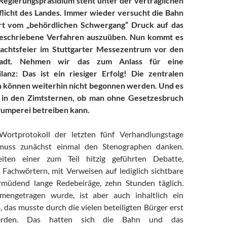
Regierungspräsidium steht unter der vertraglichen
flicht des Landes. Immer wieder versucht die Bahn
t vom „behördlichen Schwergang“ Druck auf das
geschriebene Verfahren auszuüben. Nun kommt es
achtsfeier im Stuttgarter Messezentrum vor den
adt. Nehmen wir das zum Anlass für eine
ilanz: Das ist ein riesiger Erfolg! Die zentralen
können weiterhin nicht begonnen werden. Und es
r in den Zimtsternen, ob man ohne Gesetzesbruch
Pumperei betreiben kann.
ortprotokoll der letzten fünf Verhandlungstage
 muss zunächst einmal den Stenographen danken.
iten einer zum Teil hitzig geführten Debatte,
t Fachwörtern, mit Verweisen auf lediglich sichtbare
ermüdend lange Redebeiräge, zehn Stunden täglich.
engetragen wurde, ist aber auch inhaltlich ein
 das musste durch die vielen beteiligten Bürger erst
erden. Das hatten sich die Bahn und das