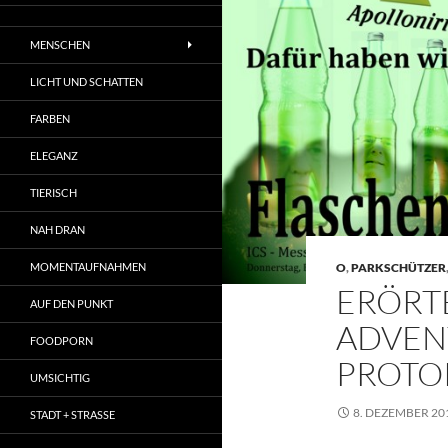
MENSCHEN
LICHT UND SCHATTEN
FARBEN
ELEGANZ
TIERISCH
NAH DRAN
O
,
PARKSCHÜTZER
MOMENTAUFNAHMEN
ERÖRT
AUF DEN PUNKT
ADVENT
FOODPORN
PROTO
UMSICHTIG
8. DEZEMBER 20
STADT + STRASSE