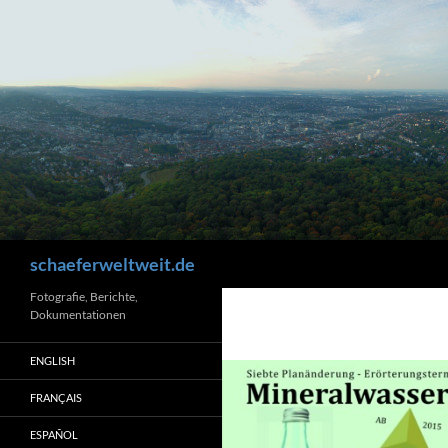
Zum
Inhalt
springen
Suchen
schaeferweltweit.de
Fotografie, Berichte,
Dokumentationen
ENGLISH
FRANÇAIS
ESPAÑOL