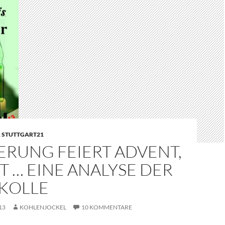
,
STUTTGART21
ERUNG FEIERT ADVENT,
 … EINE ANALYSE DER
KOLLE
13
KOHLENJOCKEL
10 KOMMENTARE