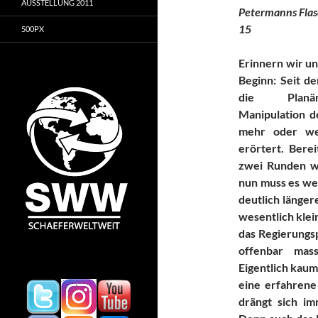
AUSSTELLUNG 2011
Petermanns Flas
15
500PX
Erinnern wir un
Beginn: Seit d
die Planä
Manipulation d
mehr o
der
wen
erörtert. Berei
zwei Runden
w
nun muss es wei
deutlich länger
wesentlich klei
das Regierungsp
offenbar massi
Eigentlich kaum 
eine erfahrene
drängt sich im