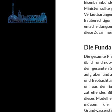
Eisenbahnbunde
Minister sollte
Verlautbarung
Bauberechtigung 
entscheidungser
diese Zusammenf
Die Funda
Die gesamte Pl
üblich und not
den gesamten St
aufgraben und 
und Beobachtun
um aus den Erk
zutreffendes B
dieses Modell er
müssen die 
Grundwasserst