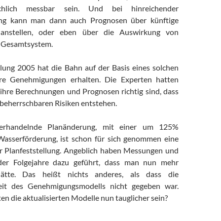
ächlich messbar sein. Und bei hinreichender
ng kann man dann auch Prognosen über künftige
 anstellen, oder eben über die Auswirkung von
as Gesamtsystem.
llung 2005 hat die Bahn auf der Basis eines solchen
hre Genehmigungen erhalten. Die Experten hatten
 ihre Berechnungen und Prognosen richtig sind, dass
nbeherrschbaren Risiken entstehen.
erhandelnde Planänderung, mit einer um 125%
asserförderung, ist schon für sich genommen eine
r Planfeststellung. Angeblich haben Messungen und
er Folgejahre dazu geführt, dass man nun mehr
hätte. Das heißt nichts anderes, als dass die
eit des Genehmigungsmodells nicht gegeben war.
n die aktualisierten Modelle nun tauglicher sein?