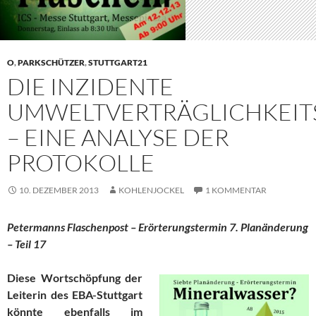
O
,
PARKSCHÜTZER
,
STUTTGART21
DIE INZIDENTE
UMWELTVERTRÄGLICHKEI
– EINE ANALYSE DER
PROTOKOLLE
10. DEZEMBER 2013
KOHLENJOCKEL
1 KOMMENTAR
Petermanns Flaschenpost – Erörterungstermin 7. Planänderung
– Teil 17
Diese Wortschöpfung der
Leiterin des EBA-Stuttgart
könnte ebenfalls im