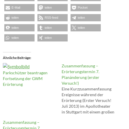
E-Mail
teilen
Pocket
teilen
RSS-feed
teilen
teilen
teilen
teilen
teilen
teilen
Ähnliche Beiträge
Zusammenfassung –
Erörterungstermin 7.
Parkschützer beantragen
Planänderung (erster
Fortsetzung der GWM
Versuch!)
Erörterung
Eine Kurzzusammenfassung
Ereignisse während der
Erörterung (Erster Versuch!
Juli 2013) im Apollotheater
in Stuttgart mit einem großen
Dank an Parkschützerin
Zusammenfassung –
11702 welche die
Erörterungstermin 7.