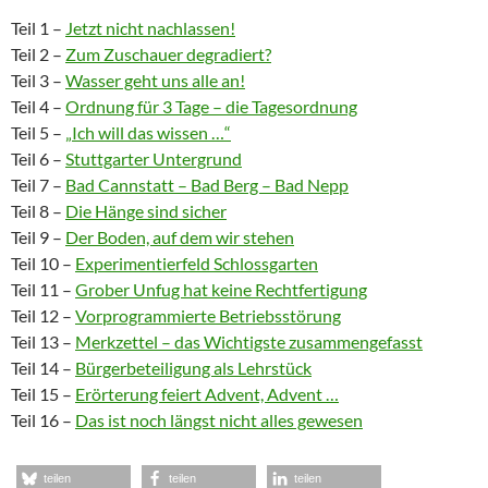
Teil 1 –
Jetzt nicht nachlassen!
Teil 2 –
Zum Zuschauer degradiert?
Teil 3 –
Wasser geht uns alle an!
Teil 4 –
Ordnung für 3 Tage – die Tagesordnung
Teil 5 –
„Ich will das wissen …“
Teil 6 –
Stuttgarter Untergrund
Teil 7 –
Bad Cannstatt – Bad Berg – Bad Nepp
Teil 8 –
Die Hänge sind sicher
Teil 9 –
Der Boden, auf dem wir stehen
Teil 10 –
Experimentierfeld Schlossgarten
Teil 11 –
Grober Unfug hat keine Rechtfertigung
Teil 12 –
Vorprogrammierte Betriebsstörung
Teil 13 –
Merkzettel – das Wichtigste zusammengefasst
Teil 14 –
Bürgerbeteiligung als Lehrstück
Teil 15 –
Erörterung feiert Advent, Advent …
Teil 16 –
Das ist noch längst nicht alles gewesen
teilen
teilen
teilen