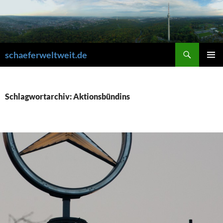
Zum
Inhalt
springen
Suchen
schaeferweltweit.de
PRIMÄR
MENÜ
Schlagwortarchiv: Aktionsbündins