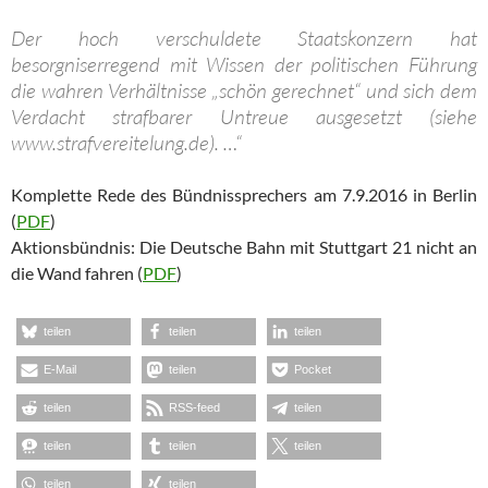
Der hoch verschuldete Staatskonzern hat
besorgniserregend mit Wissen der politischen Führung
die wahren Verhältnisse „schön gerechnet“ und sich dem
Verdacht strafbarer Untreue ausgesetzt (siehe
www.strafvereitelung.de). …“
Komplette Rede des Bündnissprechers am 7.9.2016 in Berlin
(
PDF
)
Aktionsbündnis: Die Deutsche Bahn mit Stuttgart 21 nicht an
die Wand fahren (
PDF
)
teilen
teilen
teilen
E-Mail
teilen
Pocket
teilen
RSS-feed
teilen
teilen
teilen
teilen
teilen
teilen