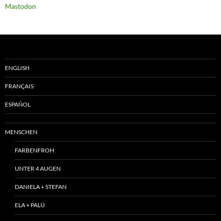
Mastodon
ENGLISH
FRANÇAIS
ESPAÑOL
MENSCHEN
FARBENFROH
UNTER 4 AUGEN
DANIELA + STEFAN
ELA + PALÜ