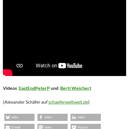
Videos
EastEndPeterP
und
Berti Weichert
(Alexander Schäfer auf
schaeferweltweit.de
)
teilen
teilen
teilen
E-Mail
teilen
Pocket