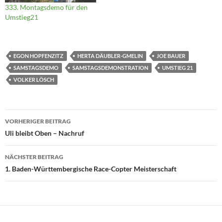
333. Montagsdemo für den
Umstieg21
EGON HOPFENZITZ
HERTA DÄUBLER-GMELIN
JOE BAUER
SAMSTAGSDEMO
SAMSTAGSDEMONSTRATION
UMSTIEG 21
VOLKER LÖSCH
Beitragsnavigation
VORHERIGER BEITRAG
Uli bleibt Oben – Nachruf
NÄCHSTER BEITRAG
1. Baden-Württembergische Race-Copter Meisterschaft