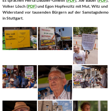
Es sprachen Herta Däubler-Gmelin (
PDF
), Joe Bauer (
PDF
),
Volker Lösch (
PDF
) und Egon Hopfenzitz mit Mut, Witz und
Widerstand vor tausenden Bürgern auf der Samstagsdemo
in Stuttgart.