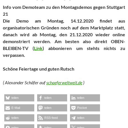
Info vom Demoteam zu den Montagsdemos gegen Stuttgart
21
Die Demo am Montag, 14.12.2020 findet aus
organisatorischen Gründen noch auf dem Marktplatz statt,
danach wird ab Montag, den 21.12.2020 wieder online
demonstriert werden. Am besten also direkt OBEN-
BLEIBEN-TV (
Link
) abbonieren um stehts nichts zu
verpassen.
Schöne Feiertage und guten Rutsch
( Alexander Schäfer auf
schaeferweltweit.de
)
teilen
teilen
teilen
E-Mail
teilen
Pocket
teilen
RSS-feed
teilen
teilen
teilen
teilen