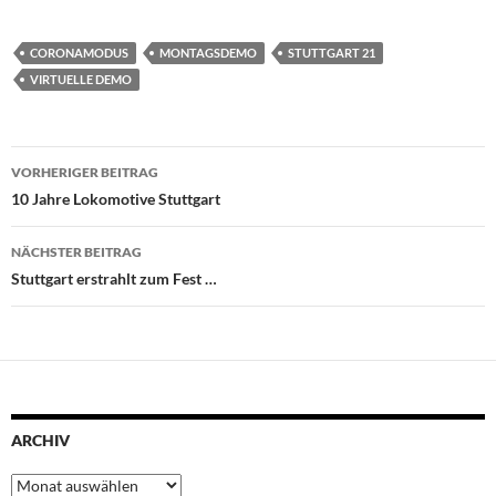
CORONAMODUS
MONTAGSDEMO
STUTTGART 21
VIRTUELLE DEMO
Beitragsnavigation
VORHERIGER BEITRAG
10 Jahre Lokomotive Stuttgart
NÄCHSTER BEITRAG
Stuttgart erstrahlt zum Fest …
ARCHIV
Archiv