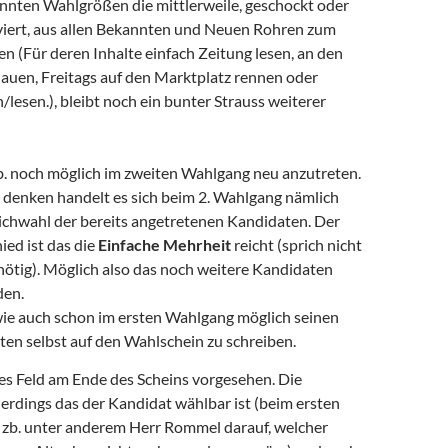
nten Wahlgrößen die mittlerweile, geschockt oder
iert, aus allen Bekannten und Neuen Rohren zum
 (Für deren Inhalte einfach Zeitung lesen, an den
auen, Freitags auf den Marktplatz rennen oder
lesen.), bleibt noch ein bunter Strauss weiterer
zb. noch möglich im zweiten Wahlgang neu anzutreten.
e denken handelt es sich beim 2. Wahlgang nämlich
ichwahl der bereits angetretenen Kandidaten. Der
ied ist das die
Einfache Mehrheit
reicht (sprich nicht
ötig). Möglich also das noch weitere Kandidaten
den.
wie auch schon im ersten Wahlgang möglich seinen
n selbst auf den Wahlschein zu schreiben.
eies Feld am Ende des Scheins vorgesehen. Die
lerdings das der Kandidat wählbar ist (beim ersten
zb. unter anderem Herr Rommel darauf, welcher