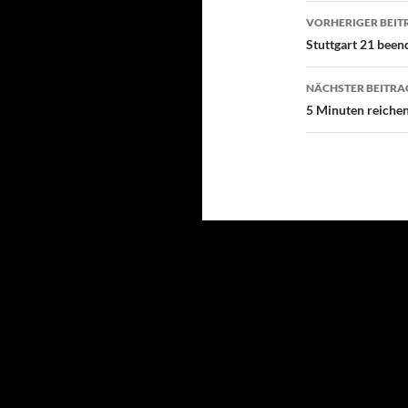
Beitragsn
VORHERIGER BEIT
Stuttgart 21 beend
NÄCHSTER BEITRA
5 Minuten reichen 