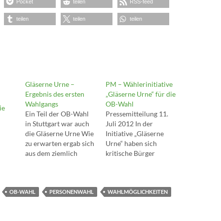
Pocket
teilen
RSS-feed
teilen
teilen
teilen
Gläserne Urne –
PM – Wählerinitiative
Ergebnis des ersten
„Gläserne Urne“ für die
Wahlgangs
OB-Wahl
ie
Ein Teil der OB-Wahl
Pressemitteilung 11.
in Stuttgart war auch
Juli 2012 In der
die Gläserne Urne Wie
Initiative „Gläserne
zu erwarten ergab sich
Urne“ haben sich
aus dem ziemlich
kritische Bürger
wenig Entscheidenden
zusammengeschlossen,
ersten Wahlgang, daß
die das Spektrum der
viele die Wahl als
Möglichkeiten bei der
OB-WAHL
Zeichen nutzten und
PERSONENWAHL
anstehenden OB-Wahl
WAHLMÖGLICHKEITEN
diesmal die Gläserne
in Stuttgart kreativ und
Urne noch nicht
wirkungsvoll