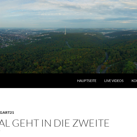
HAUPTSEITE
LIVE VIDEOS
KO
TGART21
L GEHT IN DIE ZWEITE
E