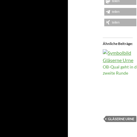
teilen
teilen
teilen
Ähnliche Beiträge
OB-Qual geht in d
zweite Runde
GLÄSERNE URNE