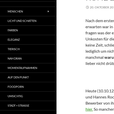
20. OKTOBER 20
MENSCHEN
Nach dem ersten
LICHT UND SCHATTEN
erwarten war in
FARBEN
fragen was der 
Unkosten für die
ELEGANZ
keine Zeit, schli
TIERISCH
lediglich um nic
manchmal
war
NAH DRAN
lieber nicht drü
MOMENTAUFNAHMEN
AUF DEN PUNKT
FOODPORN
Heute (10.10.12)
UMSICHTIG
und Hannes Roc
Bewerber von ih
STADT + STRASSE
hier.
So mancher 