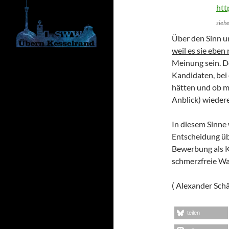
sieh
Über den Sinn un
weil es sie eben
Meinung sein. D
Kandidaten, bei
hätten und ob m
Anblick) wieder
In diesem Sinne 
Entscheidung üb
Bewerbung als K
schmerzfreie Wa
( Alexander Schä
teilen