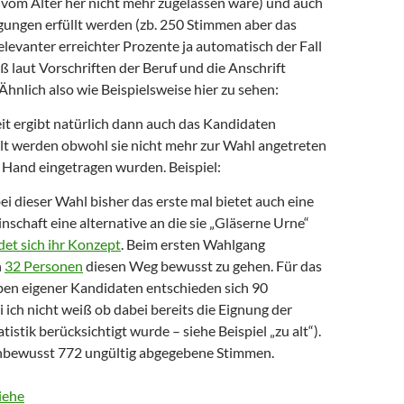
vom Alter her nicht mehr zugelassen wäre) und auch
gungen erfüllt werden (zb. 250 Stimmen aber das
elevanter erreichter Prozente ja automatisch der Fall
ß laut Vorschriften der Beruf und die Anschrift
 Ähnlich also wie Beispielsweise hier zu sehen:
it ergibt natürlich dann auch das Kandidaten
t werden obwohl sie nicht mehr zur Wahl angetreten
n Hand eingetragen wurden. Beispiel:
ei dieser Wahl bisher das erste mal bietet auch eine
schaft eine alternative an die sie „Gläserne Urne“
det sich ihr Konzept
. Beim ersten Wahlgang
h
32 Personen
diesen Weg bewusst zu gehen. Für das
ben eigener Kandidaten entschieden sich 90
ich nicht weiß ob dabei bereits die Eignung der
tistik berücksichtigt wurde – siehe Beispiel „zu alt“).
nbewusst 772 ungültig abgegebene Stimmen.