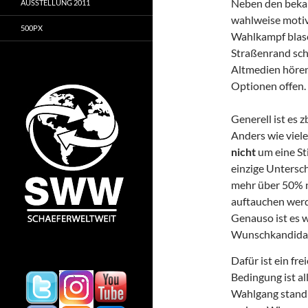
Neben den bekan
AUSSTELLUNG 2011
wahlweise motiv
500PX
Wahlkampf blasen
Straßenrand sch
Altmedien hören/
Optionen offen.
Generell ist es 
Anders wie viel
nicht
um eine St
einzige Untersch
mehr über 50% n
auftauchen wer
Genauso ist es 
Wunschkandidate
Dafür ist ein fr
Bedingung ist al
Wahlgang stand 