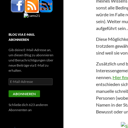
meines Wissens 
sonst alle Bedin
würde im Falle r
sein). Weiter mu
aufgeführt sein.
BLOG VIA E-MAIL
Diese Möglichke
ABONNIEREN
trotzdem gewähl
Gib deine E-Mail-Adresse an,
sind weil sie vo
um diesen Blog zu abonnieren
und Benachrichtigungen über
Zusätzlich und b
neue Beiträge via E-Mail zu
Interessengemein
erhalten.
nennen.
Hier fin
E-
entschieden sic
Mail-
manuelle schrei
Adresse
ABONNIEREN
Personen (wobei 
Namen in der Sta
Schließe dich 623 anderen
Abonnenten an
Bewusst oder u