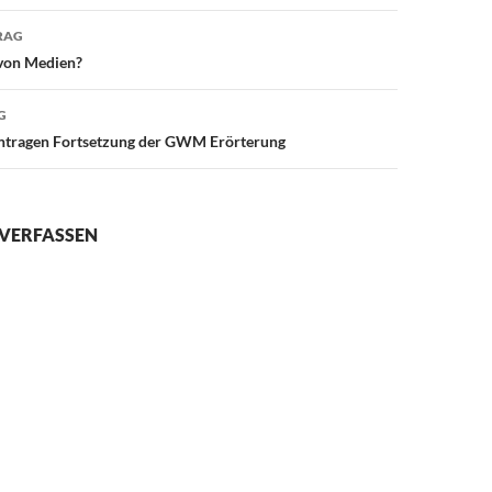
avigation
RAG
von Medien?
G
ntragen Fortsetzung der GWM Erörterung
VERFASSEN