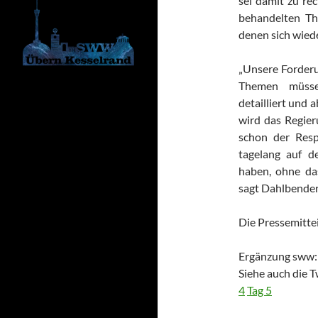
sei damit zu re
behandelten Th
denen sich wied
„Unsere Forderun
Themen müsse
detailliert und 
wird das Regier
schon der Resp
tagelang auf d
haben, ohne da
sagt Dahlbender
Die Pressemittei
Ergänzung sww:
Siehe auch die 
4
Tag 5