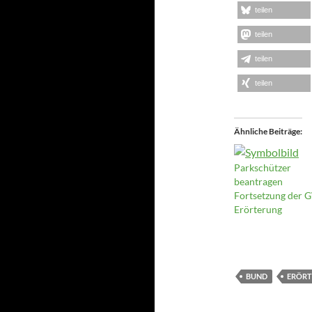
teilen
teilen
teilen
teilen
Ähnliche Beiträge
Parkschützer
beantragen
Fortsetzung der
Erörterung
BUND
ERÖRT