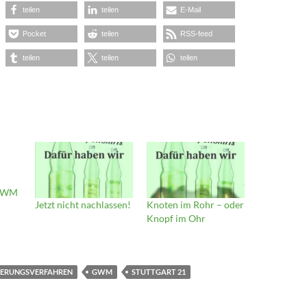
teilen
teilen
E-Mail
Pocket
teilen
RSS-feed
teilen
teilen
teilen
 GWM
Jetzt nicht nachlassen!
Knoten im Rohr – oder
Knopf im Ohr
ERUNGSVERFAHREN
GWM
STUTTGART 21