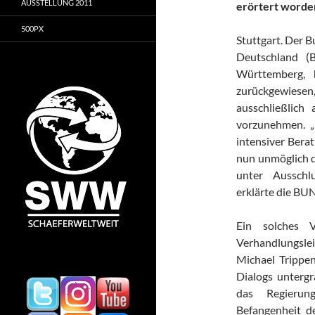
AUSSTELLUNG 2011
erörtert worde
500PX
Stuttgart. Der 
Deutschland (
Württemberg, 
zurückgewie
ausschließlich 
vorzunehmen. „
intensiver Bera
nun unmöglich d
unter Ausschlu
erklärte die BU
Ein solches 
Verhandlungslei
Michael Trippen
Dialogs untergr
das Regierun
Befangenheit d