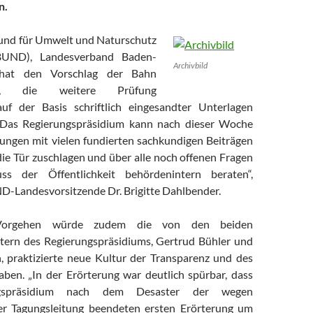
n.
Bund für Umwelt und Naturschutz
BUND), Landesverband Baden-
Archivbild
hat den Vorschlag der Bahn
sen, die weitere Prüfung
auf der Basis schriftlich eingesandter Unterlagen
Das Regierungspräsidium kann nach dieser Woche
tungen mit vielen fundierten sachkundigen Beiträgen
ie Tür zuschlagen und über alle noch offenen Fragen
ss der Öffentlichkeit behördenintern beraten“,
ND-Landesvorsitzende Dr. Brigitte Dahlbender.
Vorgehen würde zudem die von den beiden
tern des Regierungspräsidiums, Gertrud Bühler und
, praktizierte neue Kultur der Transparenz und des
aben. „In der Erörterung war deutlich spürbar, dass
gspräsidium nach dem Desaster der wegen
er Tagungsleitung beendeten ersten Erörterung um