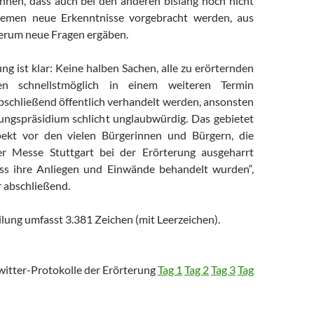
chnen, dass auch bei den anderen bislang noch nicht
emen neue Erkenntnisse vorgebracht werden, aus
erum neue Fragen ergäben.
g ist klar: Keine halben Sachen, alle zu erörternden
n schnellstmöglich in einem weiteren Termin
abschließend öffentlich verhandelt werden, ansonsten
ungspräsidium schlicht unglaubwürdig. Das gebietet
ekt vor den vielen Bürgerinnen und Bürgern, die
er Messe Stuttgart bei der Erörterung ausgeharrt
ss ihre Anliegen und Einwände behandelt wurden“,
 abschließend.
lung umfasst 3.381 Zeichen (mit Leerzeichen).
Twitter-Protokolle der Erörterung
Tag 1
Tag 2
Tag 3
Tag