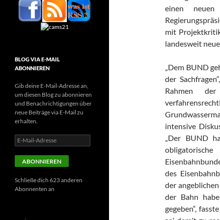
einen neuen 
Regierungspräs
mit Projektkrit
landesweit neue
BLOG VIA E-MAIL
„Dem BUND geht 
ABONNIEREN
der Sachfragen
Gib deine E-Mail-Adresse an,
Rahmen der 
um diesen Blog zu abonnieren
verfahrensrech
und Benachrichtigungen über
neue Beiträge via E-Mail zu
Grundwasserma
erhalten.
intensive Disku
„Der BUND hat 
E-
Mail-
obligatoris
Adresse
Eisenbahnbunde
ABONNIEREN
des Eisenbahnb
Schließe dich 623 anderen
der angeblichen
Abonnenten an
der Bahn habe
gegeben“, fasst