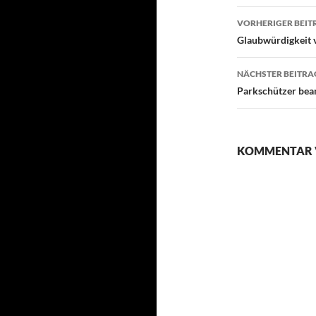
Beitragsn
VORHERIGER BEIT
Glaubwürdigkeit 
NÄCHSTER BEITRA
Parkschützer bea
KOMMENTAR 