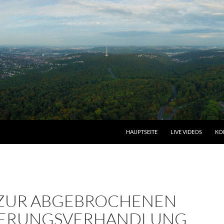
HAUPTSEITE
LIVE VIDEOS
KO
ZUR ABGEBROCHENEN
ERUNGSVERHANDLUNG