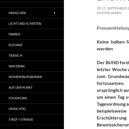
15. SEPTEMBER 
HINTERLASSEN
MENSCHEN
LICHT UND SCHATTEN
Pressemitteilu
FARBEN
Keine halben S
ELEGANZ
werden
TIERISCH
Der BUND forder
NAH DRAN
letzter Woche 
zum Grundwass
MOMENTAUFNAHMEN
fortzusetzen.
AUF DEN PUNKT
ursprünglich au
um einen Tag v
FOODPORN
Tagesordnung a
UMSICHTIG
beispielsweise
Erschütterun
STADT + STRASSE
Beweissicherun