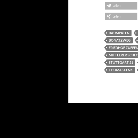
teilen
teilen
BAUMPATEN
BONATZWEG
FRIEDHOF ZUFFE
MITTLERER SCHL
STUTTGART 21
THOMAS LENK