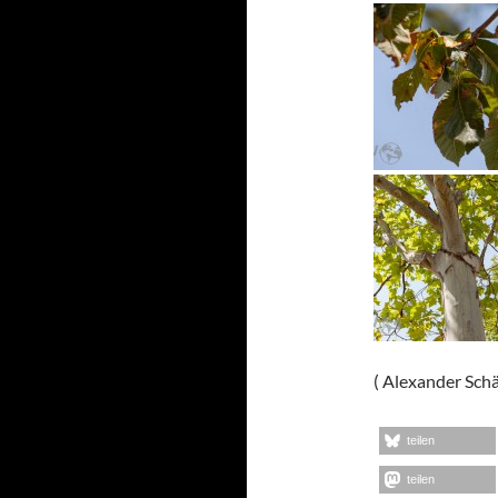
( Alexander Schä
teilen
teilen