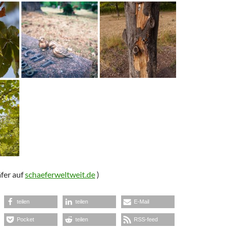
fer auf
schaeferweltweit.de
)
teilen
teilen
E-Mail
Pocket
teilen
RSS-feed