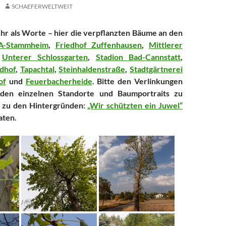
SCHAEFERWELTWEIT
hr als Worte – hier die verpflanzten Bäume an den
A-Stammheim
,
Friedhof Zuffenhausen
,
Mittlerer
,
Unterer Schlossgarten
,
Stadion Bad-Cannstatt
,
dhof
,
Tapachtal
,
Steinhaldenstraße
,
Stadtgärtnerei
of
und
Feuerbacherheide
. Bitte den Verlinkungen
den einzelnen Standorte und Baumportraits zu
 zu den Hintergründen:
„Wir schützten ein Juwel“
aten.