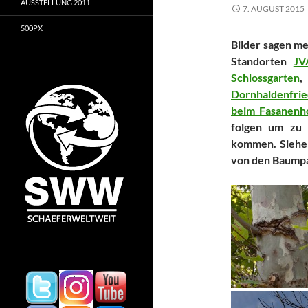
AUSSTELLUNG 2011
7. AUGUST 2015
500PX
Bilder sagen me
Standorten
JV
Schlossgarten
Dornhaldenfrie
beim Fasanenh
folgen um zu 
kommen. Siehe
von den Baump