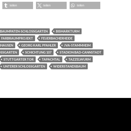
teilen
teilen
teilen
BAUMPATEN-SCHLOSSGARTEN
BISMARKTURM
FARBRAUMPROJEKT
FEUERBACHERHEIDE
NHAUSEN
GEORG KARL PFAHLER
JVA-STAMMHEIM
OSSGARTEN
SCHICHTUNG 107
STADION BAD-CANNSTADT
STUTTGARTER TOR
TAPACHTAL
TAZZELWURM
UNTERER SCHLOSSGARTEN
WIDERSTANDSBAUM