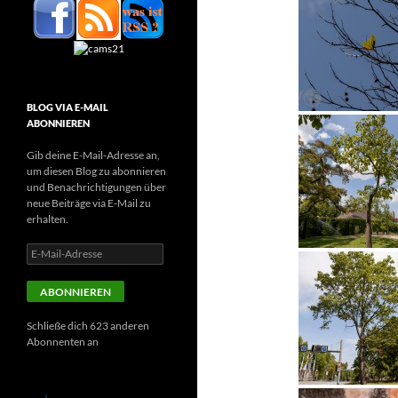
BLOG VIA E-MAIL
ABONNIEREN
Gib deine E-Mail-Adresse an,
um diesen Blog zu abonnieren
und Benachrichtigungen über
neue Beiträge via E-Mail zu
erhalten.
E-
Mail-
Adresse
ABONNIEREN
Schließe dich 623 anderen
Abonnenten an