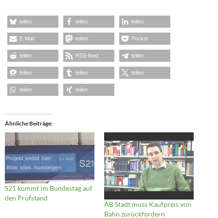
teilen
teilen
teilen
E-Mail
teilen
Pocket
teilen
RSS-feed
teilen
teilen
teilen
teilen
teilen
teilen
Ähnliche Beiträge
S21 kommt im Bundestag auf
den Prüfstand
AB Stadt muss Kaufpreis von
Bahn zurückfordern