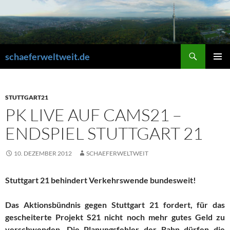
Zum
Inhalt
springen
Suchen
schaeferweltweit.de
PRIMÄR
MENÜ
STUTTGART21
PK LIVE AUF CAMS21 –
ENDSPIEL STUTTGART 21
10. DEZEMBER 2012
SCHAEFERWELTWEIT
Stuttgart 21 behindert Verkehrswende bundesweit!
Das Aktionsbündnis gegen Stuttgart 21 fordert, für das
gescheiterte Projekt S21 nicht noch mehr
gutes Geld zu
verschwenden. Die Planungsfehler der Bahn dürfen die