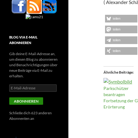
( Alexander Schä
teilen
teilen
BLOG VIA E-MAIL
teilen
ABONNIEREN
teilen
Gib deine E-Mail-Adresse an,
um diesen Blog zu abonnieren
und Benachrichtigungen über
neue Beiträge via E-Mail zu
Ähnliche Beiträge
erhalten.
E-
Parkschützer
Mail-
beantragen
Adresse
Fortsetzung der
ABONNIEREN
Erörterung
Schließe dich 623 anderen
Abonnenten an