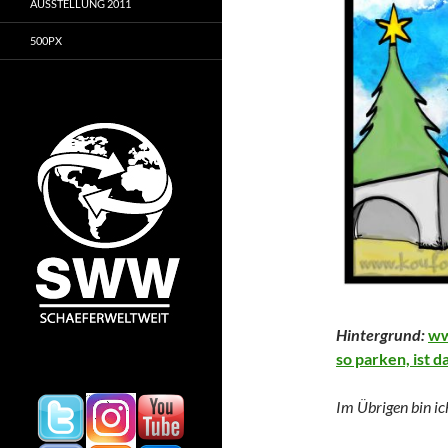
AUSSTELLUNG 2011
500PX
Hintergrund:
ww
so parken, ist d
Im Übrigen bin i