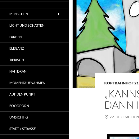
MENSCHEN
LICHT UND SCHATTEN
FARBEN
ELEGANZ
TIERISCH
NAH DRAN
MOMENTAUFNAHMEN
KOPFBAHNHOF 21
„KANNS
AUF DEN PUNKT
DANN H
FOODPORN
22. DEZEMBER 2
UMSICHTIG
STADT + STRASSE