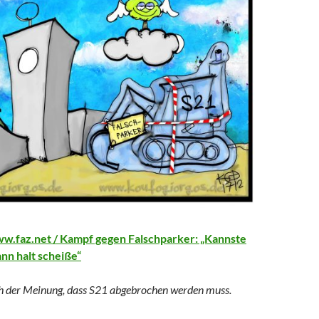
w.faz.net / Kampf gegen Falschparker: „Kannste
ann halt scheiße“
ch der Meinung, dass S21 abgebrochen werden muss.