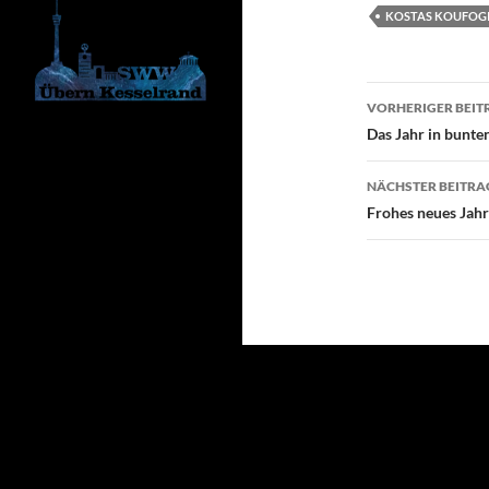
KOSTAS KOUFOG
Beitragsn
VORHERIGER BEIT
Das Jahr in bunte
NÄCHSTER BEITRA
Frohes neues Jahr