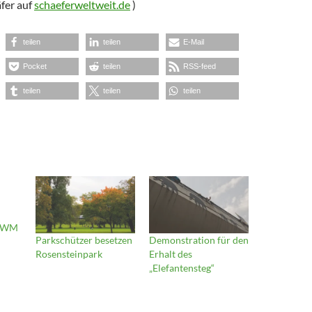
fer auf
schaeferweltweit.de
)
teilen
teilen
E-Mail
Pocket
teilen
RSS-feed
teilen
teilen
teilen
 GWM
Parkschützer besetzen
Demonstration für den
Rosensteinpark
Erhalt des
„Elefantensteg“