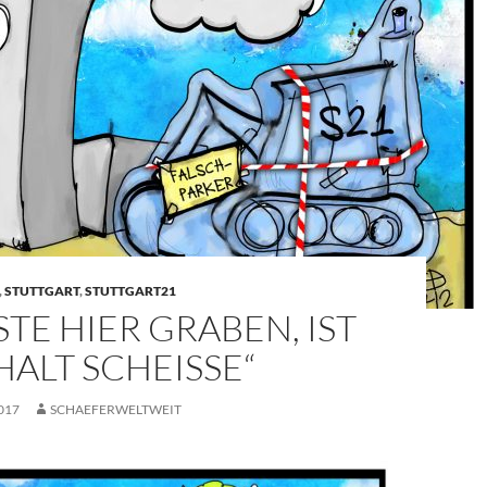
,
STUTTGART
,
STUTTGART21
TE HIER GRABEN, IST
ALT SCHEISSE“
017
SCHAEFERWELTWEIT