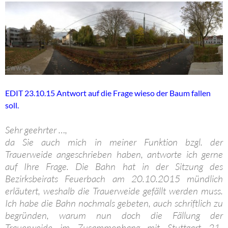
EDIT 23.10.15 Antwort auf die Frage wieso der Baum fallen
soll.
Sehr geehrter …,
da Sie auch mich in meiner Funktion bzgl. der
Trauerweide angeschrieben haben, antworte ich gerne
auf Ihre Frage. Die Bahn hat in der Sitzung des
Bezirksbeirats Feuerbach am 20.10.2015 mündlich
erläutert, weshalb die Trauerweide gefällt werden muss.
Ich habe die Bahn nochmals gebeten, auch schriftlich zu
begründen, warum nun doch die Fällung der
Trauerweide im Zusammenhang mit Stuttgart 21-