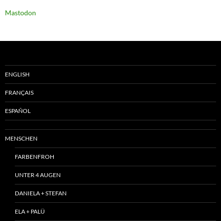
Mastodon
ENGLISH
FRANÇAIS
ESPAÑOL
MENSCHEN
FARBENFROH
UNTER 4 AUGEN
DANIELA + STEFAN
ELA + PALÜ