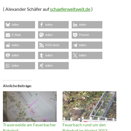
( Alexander Schäfer auf
schaeferweltweit.de
)
teilen
teilen
teilen
E-Mail
teilen
Pocket
teilen
RSS-feed
teilen
teilen
teilen
teilen
teilen
teilen
Ähnliche Beiträge
Trauerweide am Feuerbacher
Feuerbach rund um den
Bahnhof
Bahnhof im Herbst 2013