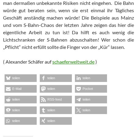
man dermaßen unbekannte Risiken nicht eingehen. Die Bahn
würde gut beraten sein, wenn sie erst einmal ihr Tägliches
Geschäft anständig machen würde! Die Beispiele aus Mainz
und vom S-Bahn-Chaos der letzten Jahre zeigen das hier die
eigentliche Arbeit zu tun ist! Da hilft es auch wenig die
Lichtschranken der S-Bahnen abzuschalten! Wer schon die
„Pflicht“ nicht erfüllt sollte die Finger von der „Kür“ lassen.
( Alexander Schäfer auf
schaeferweltweit.de
)
teilen
teilen
teilen
E-Mail
teilen
Pocket
teilen
RSS-feed
teilen
teilen
teilen
teilen
teilen
teilen