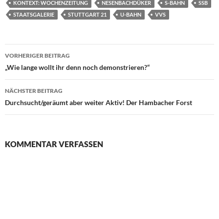
KONTEXT: WOCHENZEITUNG
NESENBACHDÜKER
S-BAHN
SSB
STAATSGALERIE
STUTTGART 21
U-BAHN
VVS
Beitragsnavigation
VORHERIGER BEITRAG
„Wie lange wollt ihr denn noch demonstrieren?“
NÄCHSTER BEITRAG
Durchsucht/geräumt aber weiter Aktiv! Der Hambacher Forst
KOMMENTAR VERFASSEN