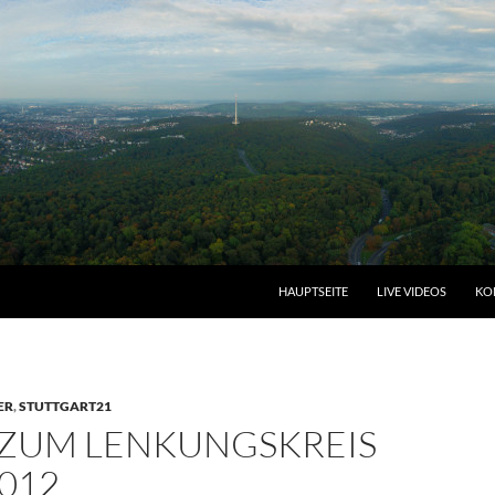
HAUPTSEITE
LIVE VIDEOS
KO
ER
,
STUTTGART21
ZUM LENKUNGSKREIS
2012