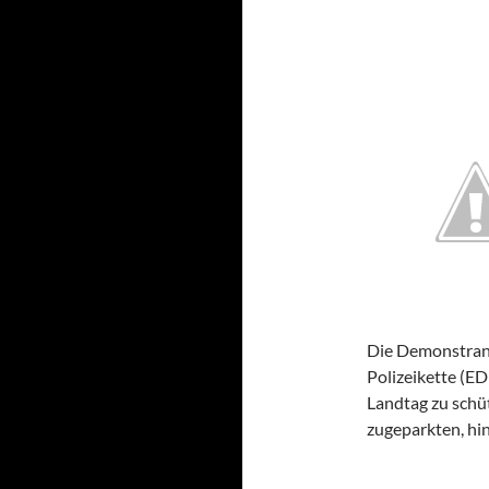
Die Demonstrant
Polizeikette (ED
Landtag zu schü
zugeparkten, hi