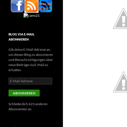
BLOG VIA E-MAIL
ABONNIEREN
Gib deine E-Mail-Adresse an,
um diesen Blog zu abonnieren
und Benachrichtigungen über
neue Beiträge via E-Mail zu
erhalten.
E-
Mail-
Adresse
ABONNIEREN
Schließe dich 623 anderen
Abonnenten an