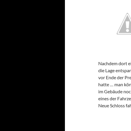
Nachdem dort ein
die Lage entspa
vor Ende der Pr
hatte … man könn
im Gebäude noch
eines der Fahrz
Neue Schloss fa