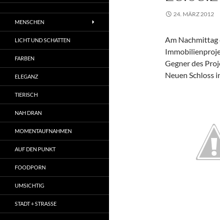
24. MÄRZ 2012
MENSCHEN
Am Nachmittag d
LICHT UND SCHATTEN
Immobilienproje
FARBEN
Gegner des Proj
Neuen Schloss in
ELEGANZ
TIERISCH
NAH DRAN
MOMENTAUFNAHMEN
AUF DEN PUNKT
FOODPORN
UMSICHTIG
STADT + STRASSE