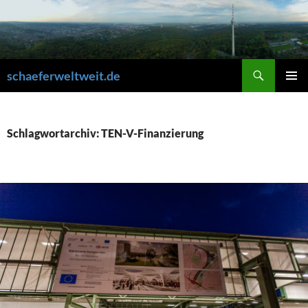
Zum
Inhalt
springen
Suchen
schaeferweltweit.de
PRIMÄR
MENÜ
Schlagwortarchiv: TEN-V-Finanzierung