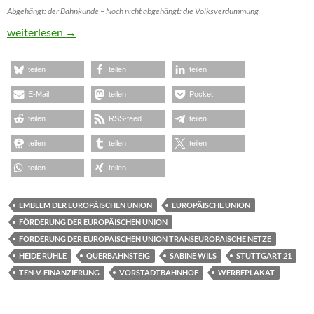
Abgehängt: der Bahnkunde – Noch nicht abgehängt: die Volksverdummung
Fremde Federn am Bahnhofsdach
weiterlesen
→
teilen
teilen
teilen
E-Mail
teilen
Pocket
teilen
RSS-feed
teilen
teilen
teilen
teilen
teilen
teilen
EMBLEM DER EUROPÄISCHEN UNION
EUROPÄISCHE UNION
FÖRDERUNG DER EUROPÄISCHEN UNION
FÖRDERUNG DER EUROPÄISCHEN UNION TRANSEUROPÄISCHE NETZE
HEIDE RÜHLE
QUERBAHNSTEIG
SABINE WILS
STUTTGART 21
TEN-V-FINANZIERUNG
VORSTADTBAHNHOF
WERBEPLAKAT