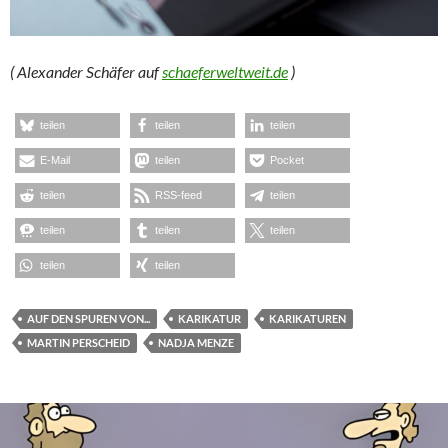
( Alexander Schäfer auf
schaeferweltweit.de
)
teilen
teilen
teilen
E-Mail
teilen
Pocket
teilen
RSS-feed
teilen
teilen
teilen
teilen
teilen
teilen
AUF DEN SPUREN VON...
KARIKATUR
KARIKATUREN
MARTIN PERSCHEID
NADJA MENZE