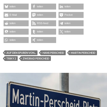
teilen
teilen
teilen
E-Mail
teilen
Pocket
teilen
RSS-feed
teilen
teilen
teilen
teilen
teilen
teilen
AUF DEN SPUREN VON...
HANS PERSCHEID
MARTIN PERSCHEID
TRIKY 2
ZWEIRAD PERSCHEID