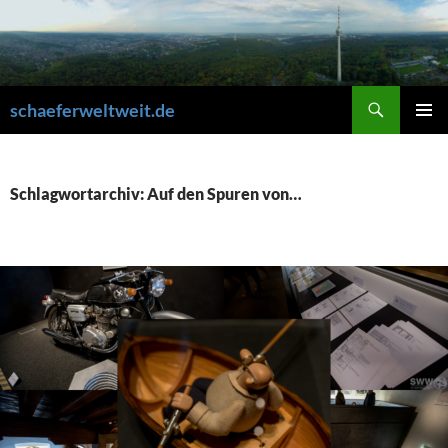
Zum
Inhalt
springen
Suchen
schaeferweltweit.de
PRIMÄR
MENÜ
Schlagwortarchiv: Auf den Spuren von…