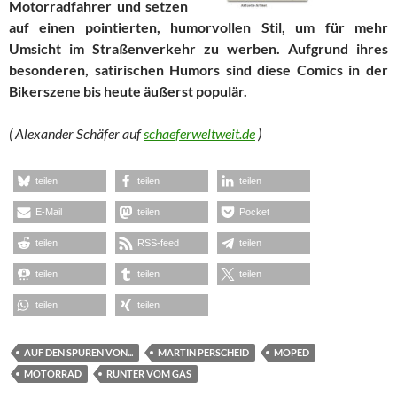
Motorradfahrer und setzen
auf einen pointierten, humorvollen Stil, um für mehr
Umsicht im Straßenverkehr zu werben. Aufgrund ihres
besonderen, satirischen Humors sind diese Comics in der
Bikerszene bis heute äußerst populär.
( Alexander Schäfer auf
schaeferweltweit.de
)
teilen
teilen
teilen
E-Mail
teilen
Pocket
teilen
RSS-feed
teilen
teilen
teilen
teilen
teilen
teilen
AUF DEN SPUREN VON...
MARTIN PERSCHEID
MOPED
MOTORRAD
RUNTER VOM GAS