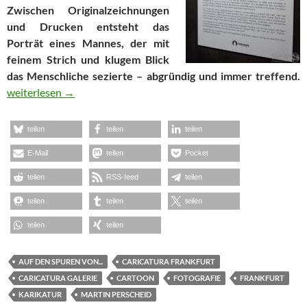
Zwischen Originalzeichnungen
und Drucken entsteht das
Porträt eines Mannes, der mit
feinem Strich und klugem Blick
das Menschliche sezierte – abgründig und immer treffend.
Perscheids Spuren – Ausstellung Caricatura Frankfurt
weiterlesen
→
teilen
teilen
teilen
E-Mail
teilen
Pocket
teilen
RSS-feed
teilen
teilen
teilen
teilen
teilen
teilen
AUF DEN SPUREN VON...
CARICATURA FRANKFURT
CARICATURA GALERIE
CARTOON
FOTOGRAFIE
FRANKFURT
KARIKATUR
MARTIN PERSCHEID