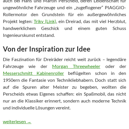
auch bei Hans und Martin Perscheid, deren Leidenschaft für
ungewöhnliche Fahrzeuge und ein „zugeflogener“ PIAGGIO-
Rollermotor den Grundstein für ein außergewöhnliches
Projekt legten:
Triky (Link)
, ein Dreirad, das mit viel Herzblut,
handwerklichem Geschick und einem guten Schuss
Ingenieurskunst entstand.
Von der Inspiration zur Idee
Die Faszination für Dreiräder reicht weit zurück – legendäre
Fahrzeuge wie der
Morgan Threewheeler
oder der
Messerschmitt Kabinenroller
beflügelten schon in den
1950ern die Fantasie von Technikliebhabern. Doch statt sich
auf die Spuren alter Meister zu begeben, wollten die
Perscheids etwas Eigenes schaffen: ein Spaßmobil, das nicht
nur an die Klassiker erinnert, sondern auch moderne Technik
und individuelle Lösungen vereint.
Perscheids Spuren: Triky – Die Geburt eines besonderen Dreira
weiterlesen
→