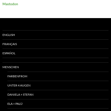
Mastodon
ENGLISH
FRANÇAIS
ESPAÑOL
MENSCHEN
FARBENFROH
UNTER 4 AUGEN
DANIELA + STEFAN
ELA + PALÜ