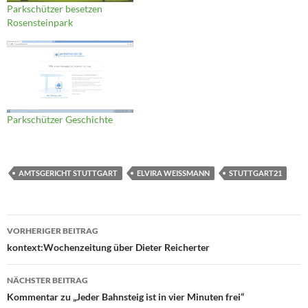
Parkschützer besetzen
Rosensteinpark
Parkschützer Geschichte
AMTSGERICHT STUTTGART
ELVIRA WEISSMANN
STUTTGART21
Beitragsnavigation
VORHERIGER BEITRAG
kontext:Wochenzeitung über Dieter Reicherter
NÄCHSTER BEITRAG
Kommentar zu „Jeder Bahnsteig ist in vier Minuten frei“