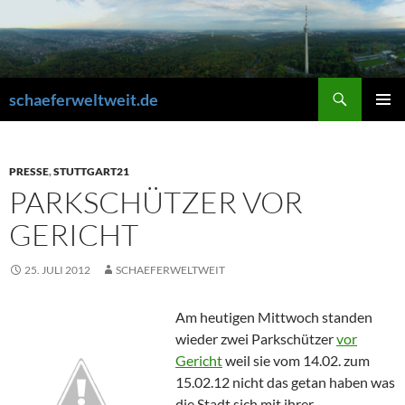
Zum
Inhalt
springen
Suchen
schaeferweltweit.de
PRIMÄR
MENÜ
PRESSE
,
STUTTGART21
PARKSCHÜTZER VOR
GERICHT
25. JULI 2012
SCHAEFERWELTWEIT
Am heutigen Mittwoch standen
wieder zwei Parkschützer
vor
Gericht
weil sie vom 14.02. zum
15.02.12 nicht das getan haben was
die Stadt sich mit ihrer