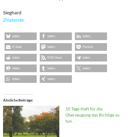
Sieghard
Zitatende
teilen
teilen
teilen
E-Mail
teilen
Pocket
teilen
RSS-feed
teilen
teilen
teilen
teilen
teilen
teilen
Ähnliche Beiträge
10 Tage Haft für die
Überzeugung das Richtige zu
tun.