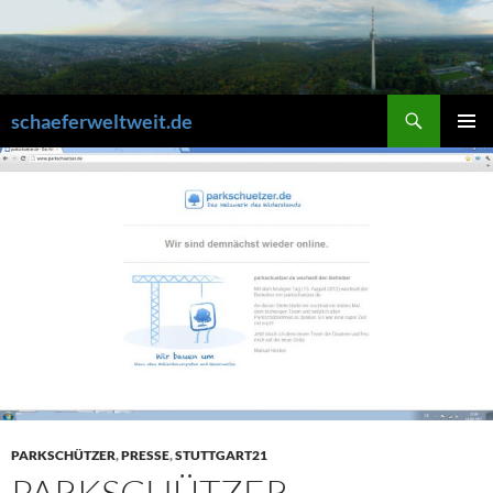
Zum
Inhalt
springen
Suchen
schaeferweltweit.de
PRIMÄR
MENÜ
PARKSCHÜTZER
,
PRESSE
,
STUTTGART21
PARKSCHÜTZER