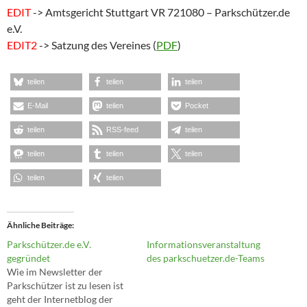
EDIT
-> Amtsgericht Stuttgart VR 721080 – Parkschützer.de
e.V.
EDIT2
-> Satzung des Vereines (
PDF
)
teilen
teilen
teilen
E-Mail
teilen
Pocket
teilen
RSS-feed
teilen
teilen
teilen
teilen
teilen
teilen
Ähnliche Beiträge
Parkschützer.de e.V.
Informationsveranstaltung
gegründet
des parkschuetzer.de-Teams
Wie im Newsletter der
Parkschützer ist zu lesen ist
geht der Internetblog der