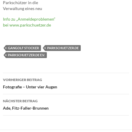
Parkschützer in die
Verwaltung eines neu
gegründeten Vereins über.
Info zu „Anmeldeproblemen“
Zitat Liebe
bei www.parkschuetzer.de
Parkschützerinnen und
Parkschützer, die Seite
www.parkschuetzer.de
wechselt den Besitzer. Bisher
GANGOLF STOCKER
PARKSCHUETZER.DE
war sie Eigentum von Leben
in Stuttgart e.V. und wurde
PARKSCHUETZER.DE E.V.
presserechtlich verantwortet
von Gangolf Stocker. Zum…
Beitragsnavigation
VORHERIGER BEITRAG
Fotografie – Unter vier Augen
NÄCHSTER BEITRAG
Ade, Fitz-Faller-Brunnen