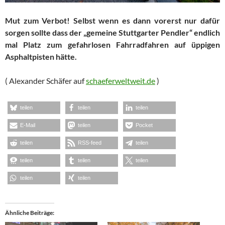
Mut zum Verbot! Selbst wenn es dann vorerst nur dafür
sorgen sollte dass der „gemeine Stuttgarter Pendler“ endlich
mal Platz zum gefahrlosen Fahrradfahren auf üppigen
Asphaltpisten hätte.
( Alexander Schäfer auf
schaeferweltweit.de
)
teilen
teilen
teilen
E-Mail
teilen
Pocket
teilen
RSS-feed
teilen
teilen
teilen
teilen
teilen
teilen
Ähnliche Beiträge