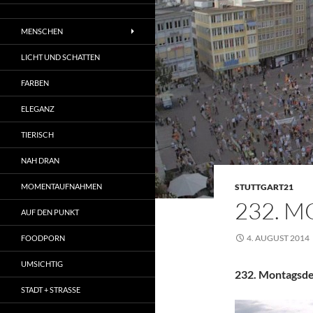
MENSCHEN
LICHT UND SCHATTEN
FARBEN
ELEGANZ
TIERISCH
NAH DRAN
MOMENTAUFNAHMEN
STUTTGART21
232. 
AUF DEN PUNKT
4. AUGUST 2014
FOODPORN
UMSICHTIG
232. Montagsde
STADT + STRASSE