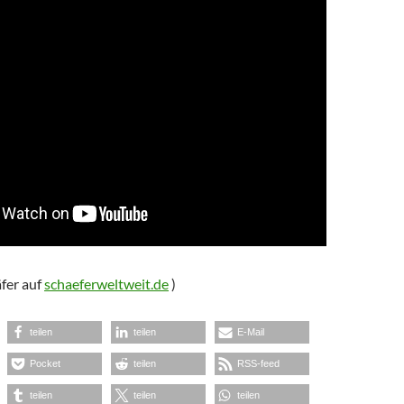
fer auf
schaeferweltweit.de
)
teilen
teilen
E-Mail
Pocket
teilen
RSS-feed
teilen
teilen
teilen