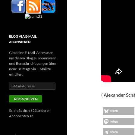
BLOG VIA E-MAIL
ABONNIEREN
Gib deine E-Mail-Adresse an,
um diesen Blog zu abonnieren
und Benachrichtigungen über
neue Beiträge via E-Mail zu
erhalten.
E-
Mail-
( Alexander Schä
Adresse
ABONNIEREN
Schließe dich 623 anderen
teilen
Abonnenten an
teilen
teilen