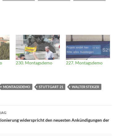
o
230. Montagsdemo
227. Montagsdemo
MONTAGSDEMO
STUTTGART 21
WALTER STEIGER
avigation
RAG
tionierung widerspricht den neuesten Ankündigungen der