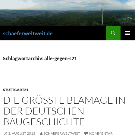
Zum
Inhalt
springen
Suchen
schaeferweltweit.de
PRIMÄR
MENÜ
Schlagwortarchiv: alle-gegen-s21
STUTTGART21
DIE GRÖSSTE BLAMAGE IN D
ER DEUTSCHEN B
AUGESCHICHTE
3. AUGUST 2013
SCHAEFERWELTWEIT
KOMMENTAR