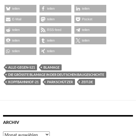
teilen
teilen
teilen
E-Mail
teilen
Pocket
teilen
RSS-feed
teilen
teilen
teilen
teilen
teilen
teilen
ALLE-GEGEN-S21
BLAMAGE
DIE GRÖSSTE BLAMAGE IN DER DEUTSCHEN BAUGESCHICHTE
KOPFBAHNHOF-21
PARKSCHÜTZER
ZEIT.DE
ARCHIV
Archiv