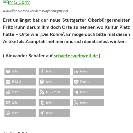
Aktueller Zustand vor dem Wagenburgtunnel
Erst unlängst bat der neue Stuttgarter Oberbürgermeister
Fritz Kuhn darum ihm doch Orte zu nennen wo Kultur Platz
hätte – Orte wie „Die Röhre“. Er möge doch bitte mal diesen
Artikel als Zaunpfahl nehmen und sich damit selbst winken.
( Alexander Schäfer auf
schaeferweltweit.de
)
teilen
teilen
teilen
E-Mail
teilen
Pocket
teilen
RSS-feed
teilen
teilen
teilen
teilen
teilen
teilen