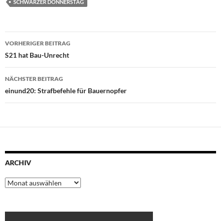
SCHWARZER DONNERSTAG
Beitragsnavigation
VORHERIGER BEITRAG
S21 hat Bau-Unrecht
NÄCHSTER BEITRAG
einund20: Strafbefehle für Bauernopfer
ARCHIV
Archiv