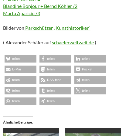
Blandine Bonjour + Bernd Köhler /2
Marta Aparicio /3
Bilder von
Parkschützer „Kunsthistoriker“
( Alexander Schäfer auf
schaeferweltweit.de
)
teilen
teilen
teilen
E-Mail
teilen
Pocket
teilen
RSS-feed
teilen
teilen
teilen
teilen
teilen
teilen
Ähnliche Beiträge