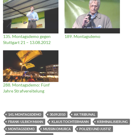
135. Montagsdemo gegen
189. Montagsdemo
Stuttgart 21 – 13.08.2012
288. Montagsdemo: Fünf
Jahre Strafvereitelung
141. MONTAGSDEMO
30.09.2010
AK TRIBUNAL
FRANK-ULRICH MANN
KLAUS TOCHTERMANN
KRIMINALISIERUNG
MONTAGSDEMO
MUSSIN OMURCA
POLIZEI UND JUSTIZ