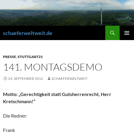
Zum
Inhalt
springen
Suchen
schaeferweltweit.de
PRIMÄR
MENÜ
PRESSE
,
STUTTGART21
141. MONTAGSDEMO
24. SEPTEMBER 2012
SCHAEFERWELTWEIT
Motto: „Gerechtigkeit statt Gutsherrenrecht, Herr
Kretschmann!“
Die Redner:
Frank