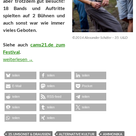
aber trotzdem gut Besucht!
18 Bands und Auftritte
spielten auf 2 Bühnen und
auch sonst war wie immer
vieles Geboten.
©2014 Alexander Schäfer – 35. U&D
Siehe auch
cams21.de zum
Festival
.
Umsonst & Draußen 2014
weiterlesen
→
teilen
teilen
teilen
E-Mail
teilen
Pocket
teilen
RSS-feed
teilen
teilen
teilen
teilen
teilen
teilen
35. UMSONST & DRAUSSEN
ALTERNATIVE KULTUR
AMMONIKA