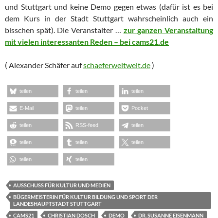
und Stuttgart und keine Demo gegen etwas (dafür ist es bei
dem Kurs in der Stadt Stuttgart wahrscheinlich auch ein
bisschen spät). Die Veranstalter …
zur ganzen Veranstaltung
mit vielen interessanten Reden – bei cams21.de
( Alexander Schäfer auf
schaeferweltweit.de
)
teilen
teilen
teilen
E-Mail
teilen
Pocket
teilen
RSS-feed
teilen
teilen
teilen
teilen
teilen
teilen
AUSSCHUSS FÜR KULTUR UND MEDIEN
BÜGERMEISTERIN FÜR KULTUR BILDUNG UND SPORT DER
LANDESHAUPTSTADT STUTTGART
CAMS21
CHRISTIAN DOSCH
DEMO
DR. SUSANNE EISENMANN