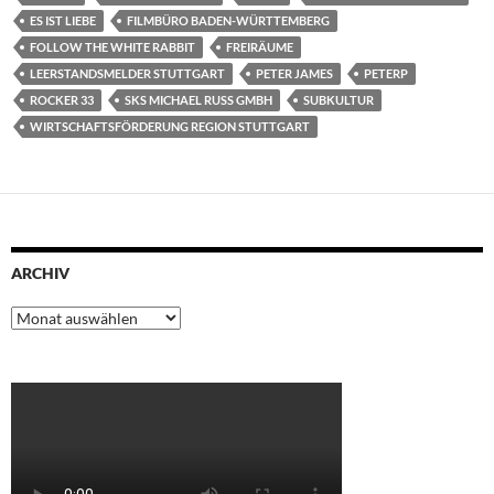
ES IST LIEBE
FILMBÜRO BADEN-WÜRTTEMBERG
FOLLOW THE WHITE RABBIT
FREIRÄUME
LEERSTANDSMELDER STUTTGART
PETER JAMES
PETERP
ROCKER 33
SKS MICHAEL RUSS GMBH
SUBKULTUR
WIRTSCHAFTSFÖRDERUNG REGION STUTTGART
ARCHIV
Archiv