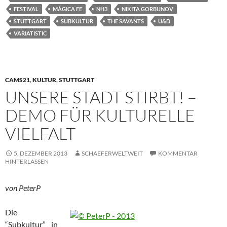
FESTIVAL
MÁGICA FE
NH3
NIKITA GORBUNOV
STUTTGART
SUBKULTUR
THE SAVANTS
U&D
VARIATISTIC
CAMS21
,
KULTUR
,
STUTTGART
UNSERE STADT STIRBT! –
DEMO FÜR KULTURELLE
VIELFALT
5. DEZEMBER 2013
SCHAEFERWELTWEIT
KOMMENTAR
HINTERLASSEN
von PeterP
Die
“Subkultur” in