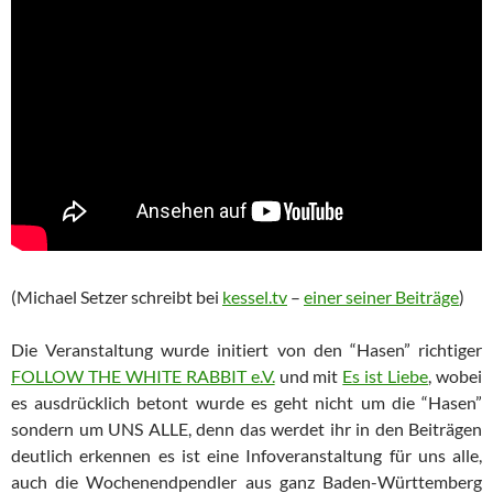
(Michael Setzer schreibt bei
kessel.tv
–
einer seiner Beiträge
)
Die Veranstaltung wurde initiert von den “Hasen” richtiger
FOLLOW THE WHITE RABBIT e.V.
und mit
Es ist Liebe
, wobei
es ausdrücklich betont wurde es geht nicht um die “Hasen”
sondern um UNS ALLE, denn das werdet ihr in den Beiträgen
deutlich erkennen es ist eine Infoveranstaltung für uns alle,
auch die Wochenendpendler aus ganz Baden-Württemberg