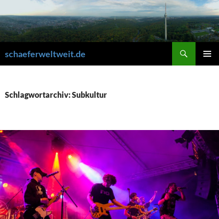
Zum
Inhalt
springen
Suchen
schaeferweltweit.de
PRIMÄR
MENÜ
Schlagwortarchiv: Subkultur