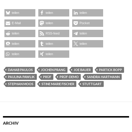
teilen
teilen
teilen
E-Mail
teilen
Pocket
teilen
RSS-feed
teilen
teilen
teilen
teilen
teilen
teilen
DAHAB PAULOS
JOCHEN PRANG
JOE BAUER
PARTICK BOPP
PAULINA PAWLIK
PRÜF
PRÜF-DEMO
SANDRA HARTMANN
STEPHAN MOOS
STINE MARIE FISCHER
STUTTGART
ARCHIV