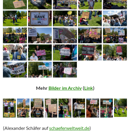
Mehr
Bilder im Archiv
(
Link
)
(Alexander Schäfer auf
schaeferweltweit.de
)