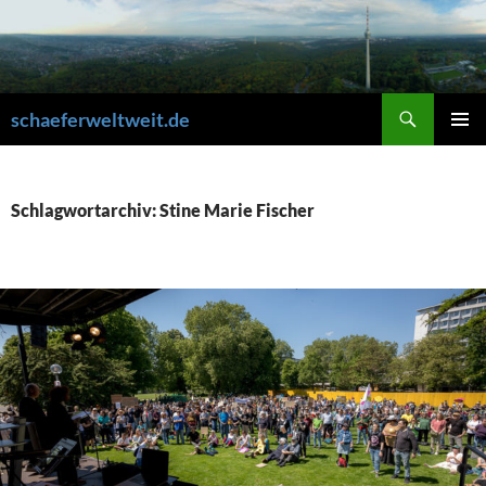
Zum
Inhalt
springen
Suchen
schaeferweltweit.de
PRIMÄR
MENÜ
Schlagwortarchiv: Stine Marie Fischer