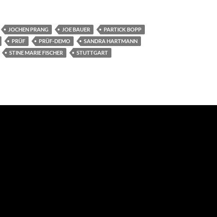
JOCHEN PRANG
JOE BAUER
PARTICK BOPP
PRÜF
PRÜF-DEMO
SANDRA HARTMANN
STINE MARIE FISCHER
STUTTGART