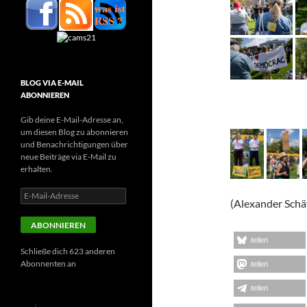
BLOG VIA E-MAIL
ABONNIEREN
Gib deine E-Mail-Adresse an,
um diesen Blog zu abonnieren
und Benachrichtigungen über
neue Beiträge via E-Mail zu
erhalten.
E-
(Alexander Schä
Mail-
Adresse
ABONNIEREN
teilen
Schließe dich 623 anderen
Abonnenten an
teilen
teilen