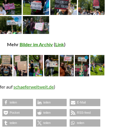
Mehr
Bilder im Archiv
(
Link
)
fer auf
schaeferweltweit.de
)
teilen
teilen
E-Mail
Pocket
teilen
RSS-feed
teilen
teilen
teilen