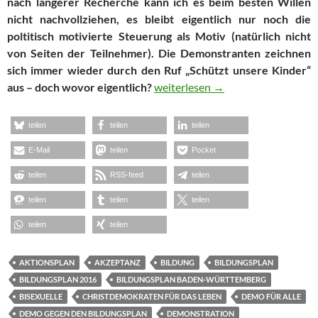
nach längerer Recherche kann ich es beim besten Willen
nicht nachvollziehen, es bleibt eigentlich nur noch die
poltitisch motivierte Steuerung als Motiv (natürlich nicht
von Seiten der Teilnehmer). Die Demonstranten zeichnen
sich immer wieder durch den Ruf „Schützt unsere Kinder“
„Schützt unsere Kinder!“ ?
aus – doch wovor eigentlich?
weiterlesen
→
teilen
teilen
teilen
E-Mail
teilen
Pocket
teilen
RSS-feed
teilen
teilen
teilen
teilen
teilen
teilen
AKTIONSPLAN
AKZEPTANZ
BILDUNG
BILDUNGSPLAN
BILDUNGSPLAN 2016
BILDUNGSPLAN BADEN-WÜRTTEMBERG
BISEXUELLE
CHRISTDEMOKRATEN FÜR DAS LEBEN
DEMO FÜR ALLE
DEMO GEGEN DEN BILDUNGSPLAN
DEMONSTRATION