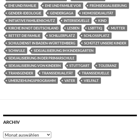
EHE UND FAMILIE
EHE UND FAMILIE VOR
FRÜHSEXUALISIERUNG
GENDER-IDEOLOGIE
GENDERGAGA
HOMOSEXUALITÄT
INITIATIVE FAMILIENSCHUTZ
INTERSEXUELLE
KIND
KIRCHE IN NOT DEUTSCHLAND
LESBEN
LSBTTIQ
MUTTER
RETTET DIE FAMILIE
SCHILLERPLATZ
SCHLOSSPLATZ
SCHULDIENST IN BADEN-WÜRTTEMBERG
SCHÜTZT UNSERE KINDER
SCHWULE
SEXUALISIERUNG IM KINDERGARTEN
SEXUALISIERUNG IN DER PRIMARSCHULE
SEXUALISIERUNG VON KINDERN
STUTTGART
TOLERANZ
TRANSGENDER
TRANSSEXUALITÄT
TRANSSEXUELLE
UMERZIEHUNGSPROGRAMM
VATER
VIELFALT
ARCHIV
Archiv