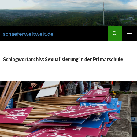
Zum
Inhalt
springen
Suchen
schaeferweltweit.de
PRIMÄR
MENÜ
Schlagwortarchiv: Sexualisierung in der Primarschule