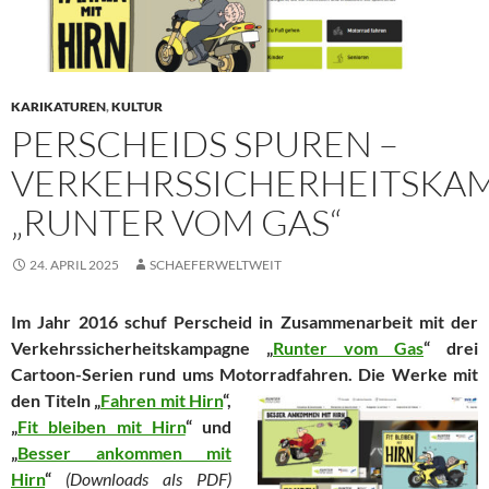
KARIKATUREN
,
KULTUR
PERSCHEIDS SPUREN –
VERKEHRSSICHERHEITSKA
„RUNTER VOM GAS“
24. APRIL 2025
SCHAEFERWELTWEIT
Im Jahr 2016 schuf Perscheid in Zusammenarbeit mit der
Verkehrssicherheitskampagne „
Runter vom Gas
“ drei
Cartoon-Serien rund ums Motorradfahren.
Die Werke mit
den Titeln „
Fahren mit Hirn
“,
„
Fit bleiben mit Hirn
“ und
„
Besser ankommen mit
Hirn
“
(Downloads als PDF)