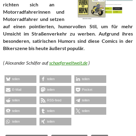
richten sich an
Motorradfahrerinnen und
Motorradfahrer und setzen
auf einen pointierten, humorvollen Stil, um für mehr
Umsicht im Straßenverkehr zu werben. Aufgrund ihres
besonderen, satirischen Humors sind diese Comics in der
Bikerszene bis heute äußerst populär.
( Alexander Schäfer auf
schaeferweltweit.de
)
teilen
teilen
teilen
E-Mail
teilen
Pocket
teilen
RSS-feed
teilen
teilen
teilen
teilen
teilen
teilen