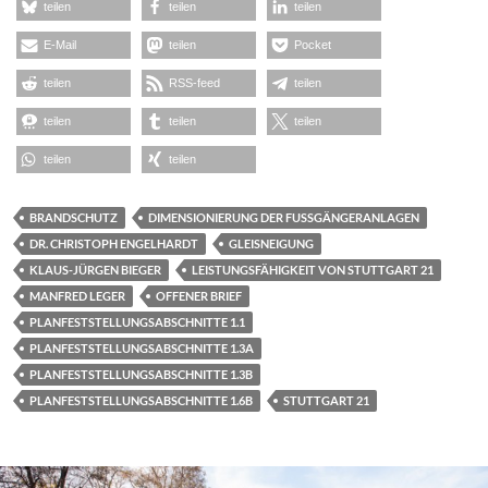
teilen
teilen
teilen
E-Mail
teilen
Pocket
teilen
RSS-feed
teilen
teilen
teilen
teilen
teilen
teilen
BRANDSCHUTZ
DIMENSIONIERUNG DER FUSSGÄNGERANLAGEN
DR. CHRISTOPH ENGELHARDT
GLEISNEIGUNG
KLAUS-JÜRGEN BIEGER
LEISTUNGSFÄHIGKEIT VON STUTTGART 21
MANFRED LEGER
OFFENER BRIEF
PLANFESTSTELLUNGSABSCHNITTE 1.1
PLANFESTSTELLUNGSABSCHNITTE 1.3A
PLANFESTSTELLUNGSABSCHNITTE 1.3B
PLANFESTSTELLUNGSABSCHNITTE 1.6B
STUTTGART 21