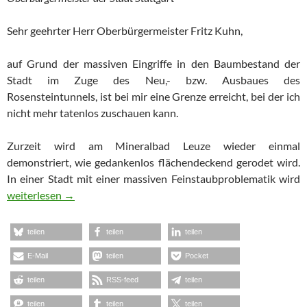
Sehr geehrter Herr Oberbürgermeister Fritz Kuhn,
auf Grund der massiven Eingriffe in den Baumbestand der
Stadt im Zuge des Neu,- bzw. Ausbaues des
Rosensteintunnels, ist bei mir eine Grenze erreicht, bei der ich
nicht mehr tatenlos zuschauen kann.
Zurzeit wird am Mineralbad Leuze wieder einmal
demonstriert, wie gedankenlos flächendeckend gerodet wird.
In einer Stadt mit einer massiven Feinstaubproblematik wird
Offener Brief an OB Kuhn
weiterlesen
→
teilen
teilen
teilen
E-Mail
teilen
Pocket
teilen
RSS-feed
teilen
teilen
teilen
teilen