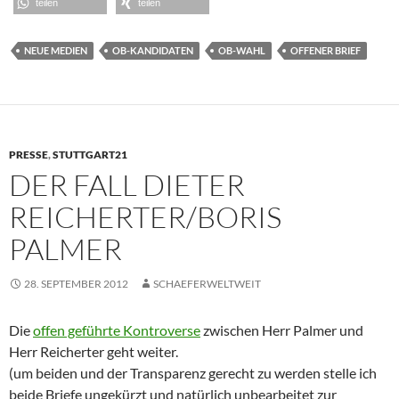
teilen
teilen
NEUE MEDIEN
OB-KANDIDATEN
OB-WAHL
OFFENER BRIEF
PRESSE
,
STUTTGART21
DER FALL DIETER
REICHERTER/BORIS
PALMER
28. SEPTEMBER 2012
SCHAEFERWELTWEIT
Die
offen geführte Kontroverse
zwischen Herr Palmer und
Herr Reicherter geht weiter.
(um beiden und der Transparenz gerecht zu werden stelle ich
beide Briefe ungekürzt und natürlich unbearbeitet zur