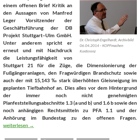
einem offenen Brief Kritik an
den Aussagen von Manfred
Leger Vorsitzender der
Geschäftsführung der DB
Projekt Stuttgart–Ulm GmbH.
Dr. Christoph Engelhardt, Archivbild
Unter anderem spricht er
06.04.2014 – KOPFmachen
erneut und mit Nachdruck
Konferenz
die Leistungsfähigkeit von
Stuttgart 21 für die Züge, die Dimensionierung der
Fußgängeranlagen, den Fragwürdigen Brandschutz sowie
auch der mit 15,143 ‰ stark überhöhten Gleisneigung im
geplanten Tiefbahnhof an. Dies alles vor dem Hintergrund
der immer noch nicht genehmigten
Planfeststellungsabschnitte 1.3 (a und b) und 1.6 b sowie den
noch anhängigen Rechtsmitteln zu PFA 1.1 und der
Anhörung im Bundestag zu den offenen Fragen.
S21 – Kritik an der Leistungsfähigkeit, Fußgängeranlagen, Bran
weiterlesen
→