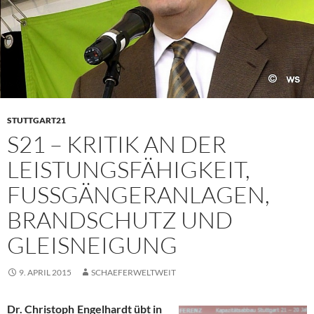
STUTTGART21
S21 – KRITIK AN DER
LEISTUNGSFÄHIGKEIT,
FUSSGÄNGERANLAGEN, B
RANDSCHUTZ UND G
LEISNEIGUNG
9. APRIL 2015
SCHAEFERWELTWEIT
Dr. Christoph Engelhardt übt in