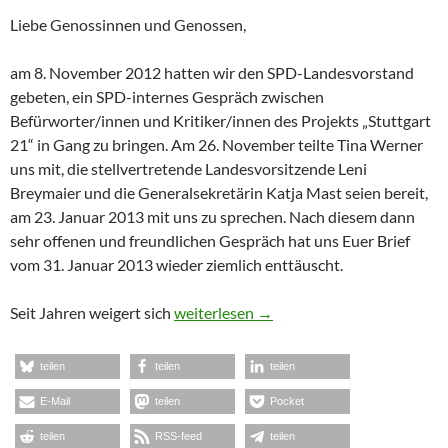
Liebe Genossinnen und Genossen,
am 8. November 2012 hatten wir den SPD-Landesvorstand
gebeten, ein SPD-internes Gespräch zwischen
Befürworter/innen und Kritiker/innen des Projekts „Stuttgart
21“ in Gang zu bringen. Am 26. November teilte Tina Werner
uns mit, die stellvertretende Landesvorsitzende Leni
Breymaier und die Generalsekretärin Katja Mast seien bereit,
am 23. Januar 2013 mit uns zu sprechen. Nach diesem dann
sehr offenen und freundlichen Gespräch hat uns Euer Brief
vom 31. Januar 2013 wieder ziemlich enttäuscht.
Offener Brief an den Vorstand der SPD
Seit Jahren weigert sich
weiterlesen
→
teilen
teilen
teilen
E-Mail
teilen
Pocket
teilen
RSS-feed
teilen