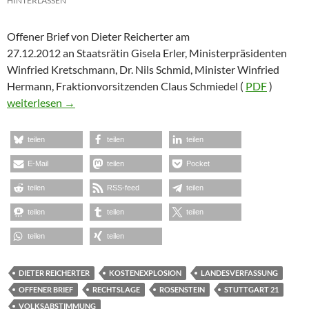
HINTERLASSEN
Offener Brief von Dieter Reicherter am
27.12.2012 an Staatsrätin Gisela Erler, Ministerpräsidenten
Winfried Kretschmann, Dr. Nils Schmid, Minister Winfried
Hermann, Fraktionvorsitzenden Claus Schmiedel (
PDF
)
Dieter Reicherter zur Volksabstimmung an die Verantwortlichen 
weiterlesen
→
teilen
teilen
teilen
E-Mail
teilen
Pocket
teilen
RSS-feed
teilen
teilen
teilen
teilen
teilen
teilen
DIETER REICHERTER
KOSTENEXPLOSION
LANDESVERFASSUNG
OFFENER BRIEF
RECHTSLAGE
ROSENSTEIN
STUTTGART 21
VOLKSABSTIMMUNG