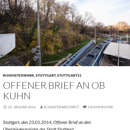
ROSENSTEINPARK
,
STUTTGART
,
STUTTGART21
OFFENER BRIEF AN OB
KUHN
23. JANUAR 2014
SCHAEFERWELTWEIT
1 KOMMENTAR
Stuttgart, den 23.01.2014, Offener Brief an den
Oberbürgermeister der Stadt Stuttgart