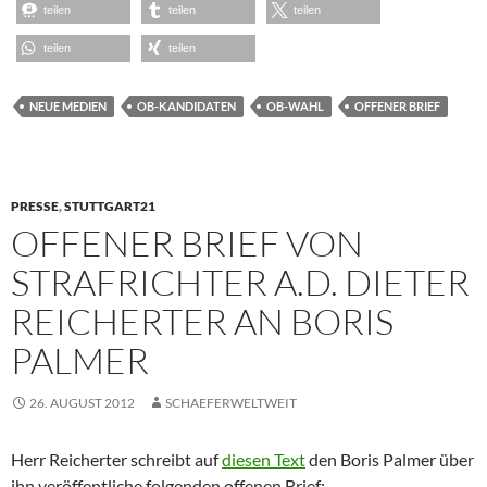
teilen
teilen
teilen
teilen
teilen
NEUE MEDIEN
OB-KANDIDATEN
OB-WAHL
OFFENER BRIEF
PRESSE
,
STUTTGART21
OFFENER BRIEF VON
STRAFRICHTER A.D. DIETER
REICHERTER AN BORIS
PALMER
26. AUGUST 2012
SCHAEFERWELTWEIT
Herr Reicherter schreibt auf
diesen Text
den Boris Palmer über
ihn veröffentliche folgenden offenen Brief: