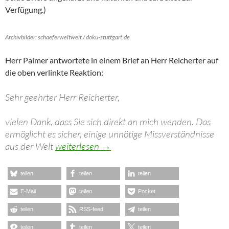
Verfügung.)
Archivbilder: schaeferweltweit / doku-stuttgart.de
Herr Palmer antwortete in einem Brief an Herr Reicherter auf
die oben verlinkte Reaktion:
Sehr geehrter Herr Reicherter,
vielen Dank, dass Sie sich direkt an mich wenden. Das
ermöglicht es sicher, einige unnötige Missverständnisse
Der Fall Dieter Reicherter/Boris Palmer
aus der Welt
weiterlesen
→
teilen
teilen
teilen
E-Mail
teilen
Pocket
teilen
RSS-feed
teilen
teilen
teilen
teilen