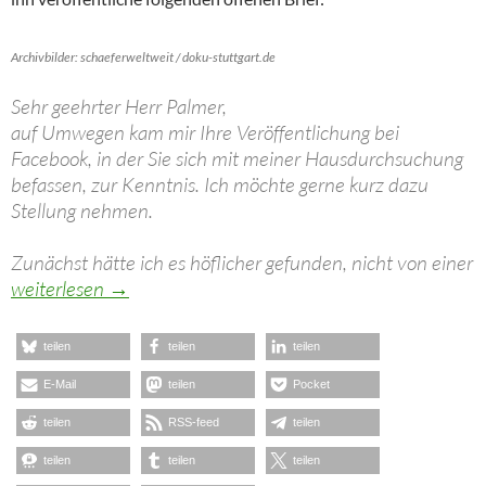
Archivbilder: schaeferweltweit / doku-stuttgart.de
Sehr geehrter Herr Palmer,
auf Umwegen kam mir Ihre Veröffentlichung bei
Facebook, in der Sie sich mit meiner Hausdurchsuchung
befassen, zur Kenntnis. Ich möchte gerne kurz dazu
Stellung nehmen.
Zunächst hätte ich es höflicher gefunden, nicht von einer
Offener Brief von Strafrichter a.D. Dieter Reicherter an Bo
weiterlesen
→
teilen
teilen
teilen
E-Mail
teilen
Pocket
teilen
RSS-feed
teilen
teilen
teilen
teilen