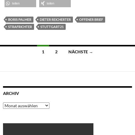
teilen
teilen
BORIS PALMER
DIETER REICHERTER
OFFENER BRIEF
STRAFRICHTER
STUTTGART21
Beitragsnavigation
1
2
NÄCHSTE →
ARCHIV
Archiv