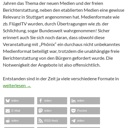
Jahren das Thema der neuen Medien und der freien
Berichterstattung, neben den etablierten Medien eine gewisse
Relevanz in Stuttgart angenommen hat. Medienformate wie
zb. FlügelTV wurden, durch Übertragungen wie zb. der
Schlichtung, sogar Bundesweit wahrgenommen! Sicher
erinnert auch Sie sich noch daran, dass obwohl diese
Veranstaltung mit „Phönix“ ein durchaus nicht unbekanntes
Medienformat beteiligt war, trotzdem die unabhängige freie
Berichterstattung von den Bürgern gefordert wurde. Die
Notwenigkeit der Angebote ist also offensichtlich.
Entstanden sind in der Zeit ja viele verschiedene Formate in
Offener Brief an die OB-Kandidaten
weiterlesen
→
teilen
teilen
teilen
E-Mail
teilen
Pocket
teilen
RSS-feed
teilen