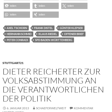
teilen
teilen
teilen
teilen
teilen
AXEL TSCHORN
FRANK DISTEL
GÜNTER KLEPSER
HERMANN SCHMID
KLAUS RIEDEL
OFFENER BRIEF
PETER CONRADI
SPD BADEN-WÜRTTEMBERG
STUTTGART21
DIETER REICHERTER ZUR
VOLKSABSTIMMUNG AN
DIE VERANTWORTLICHEN
DER POLITIK
6. JANUAR 2013
SCHAEFERWELTWEIT
KOMMENTAR