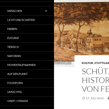
MENSCHEN
LICHT UND SCHATTEN
FARBEN
ELEGANZ
TIERISCH
NAH DRAN
KULTUR
,
STUTTGA
MOMENTAUFNAHMEN
SCHÜT
AUF DEN PUNKT
HISTO
FOODPORN
VON F
UMSICHTIG
17. JULI 2014
STADT + STRASSE