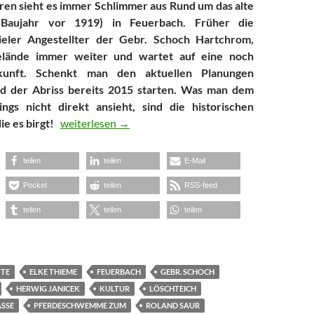
hren sieht es immer Schlimmer aus Rund um das alte
(Baujahr vor 1919) in Feuerbach. Früher die
vieler Angestellter der Gebr. Schoch Hartchrom,
Gelände immer weiter und wartet auf eine noch
kunft. Schenkt man den aktuellen Planungen
d der Abriss bereits 2015 starten. Was man dem
ings nicht direkt ansieht, sind die historischen
Schützenswerte historische Ansichten von Feuerbac
e es birgt!
weiterlesen
→
teilen
teilen
E-Mail
Pocket
teilen
RSS-feed
teilen
teilen
teilen
TTE
ELKE THIEME
FEUERBACH
GEBR. SCHOCH
HERWIG JANICEK
KULTUR
LÖSCHTEICH
SSE
PFERDESCHWEMME ZUM
ROLAND SAUR