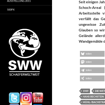
AUSSTELLUNG 2011
Seit einigen Ja
Schoch-Areal 
500PX
Arbeitsstelle 
verfällt das 
ungewisse Zu
Glauben so wir
Gelände allerd
Wandgemälde di
teilen
teilen
teilen
teilen
1949
DIE WE
HANS BECHSTEIN
MÜHL-/BACHSTRA