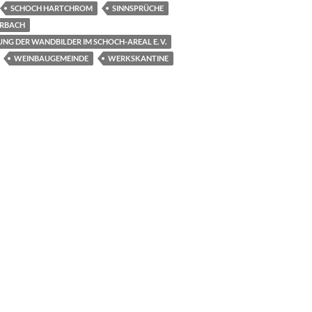
SCHOCH HARTCHROM
SINNSPRÜCHE
ERBACH
UNG DER WANDBILDER IM SCHOCH-AREAL E. V.
WEINBAUGEMEINDE
WERKSKANTINE