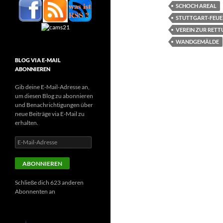
SCHOCH AREAL
STUTTGART-FEU
VEREIN ZUR RETT
WANDGEMÄLDE
BLOG VIA E-MAIL
ABONNIEREN
Gib deine E-Mail-Adresse an,
um diesen Blog zu abonnieren
und Benachrichtigungen über
neue Beiträge via E-Mail zu
erhalten.
E-
Mail-
Adresse
ABONNIEREN
Schließe dich 623 anderen
Abonnenten an