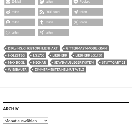
E-Mail
teilen
Pocket
teilen
RSS-feed
teilen
teilen
teilen
teilen
teilen
teilen
DIPL.-ING. CHRISTOPH LIENHART
GITTERMAST-MOBILKRAN
HOLZSTEG
LG1750
LIEBHERR
LIEBHERR LG1750
MAX BÖGL
NECKAR
SDWB-AUSLEGERSYSTEM
STUTTGART 21
WIESBAUER
ZIMMERMEISTER HELMUT WELZ
ARCHIV
Archiv