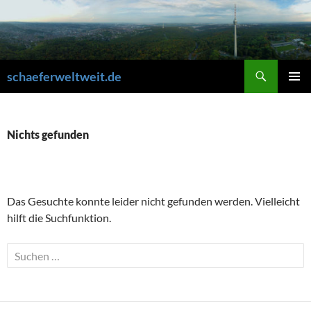
Zum
Inhalt
springen
Suchen
schaeferweltweit.de
PRIMÄR
MENÜ
Nichts gefunden
Das Gesuchte konnte leider nicht gefunden werden. Vielleicht
hilft die Suchfunktion.
Suchen
nach: