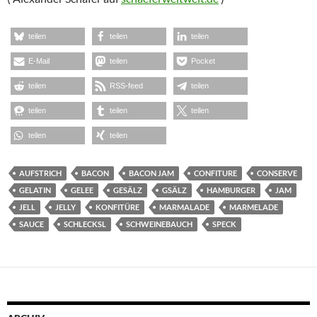
teilen
teilen
teilen
E-Mail
teilen
Pocket
teilen
RSS-feed
teilen
teilen
teilen
teilen
teilen
teilen
AUFSTRICH
BACON
BACON JAM
CONFITURE
CONSERVE
GELATIN
GELEE
GESÄLZ
GSÄLZ
HAMBURGER
JAM
JELL
JELLY
KONFITÜRE
MARMALADE
MARMELADE
SAUCE
SCHLECKSL
SCHWEINEBAUCH
SPECK