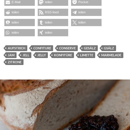
E-Mail
teilen
Pocket
teilen
RSS-feed
teilen
teilen
teilen
teilen
teilen
teilen
AUFSTRICH
CONFITURE
CONSERVE
GESÄLZ
GSÄLZ
JAM
JELL
JELLY
KONFITÜRE
LIMETTE
MARMELADE
ZITRONE