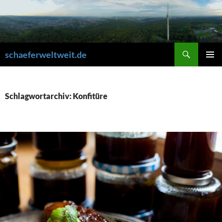
Zum
Inhalt
springen
Suchen
schaeferweltweit.de
PRIMÄR
MENÜ
Schlagwortarchiv: Konfitüre