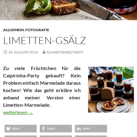
ALLGEMEIN
,
FOTOGRAFIE
LIMETTEN-GSÄLZ
18. AUGUST 2014
SCHAEFERWELTWEIT
Zu viele Früchtchen für die
Caipirinha-Party gekauft? Kein
Problem einfach Marmelade daraus
kochen! Wie das geht erkläre ich
anhand meiner Version einer
Limetten-Marmelade.
Limetten-Gsälz
weiterlesen
→
teilen
teilen
teilen