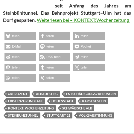
seit Anfang des Jahres am
Steinbühltunnel. Das Bahnprojekt Stuttgart–Ulm hat das
Dorf gespalten.
Weiterlesen bei – KONTEXT:Wochenzeitung
teilen
teilen
teilen
E-Mail
teilen
Pocket
teilen
RSS-feed
teilen
teilen
teilen
teilen
teilen
teilen
68 PROZENT
ALBAUFSTIEG
ENTSCHÄDIGUNGSZAHLUNGEN
EXISTENZGRUNDLAGE
HOHENSTADT
KARSTGESTEIN
KONTEXT: WOCHENZEITUNG
SCHWÄBISCHE ALB
STEINBÜHLTUNNEL
STUTTGART 21
VOLKSABSTIMMUNG