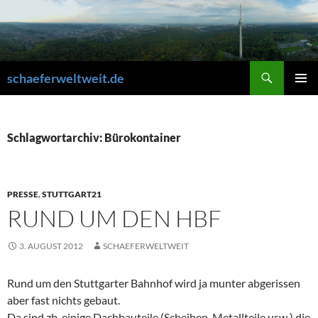
Zum
Inhalt
springen
Suchen
schaeferweltweit.de
PRIMÄR
MENÜ
Schlagwortarchiv: Bürokontainer
PRESSE
,
STUTTGART21
RUND UM DEN HBF
3. AUGUST 2012
SCHAEFERWELTWEIT
Rund um den Stuttgarter Bahnhof wird ja munter abgerissen
aber fast nichts gebaut.
Da sind zb. einige Dachbauteile (Scheiben, Metallteile usw.) die