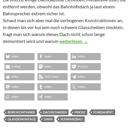
entfernt werden, obwohl das Bahnhofsdach ja laut einem
Bahnsprecher extrem sicher ist.
Schaut man sich aber mal die verbogenen Konstruktionen an,
in denen bis vor kurzem noch schwere Glasscheiben steckten,
fragt man sich warum dieses Dach nicht schon lange
Rund um den HBF
demontiert wird und warum
weiterlesen
→
teilen
teilen
teilen
E-Mail
teilen
Pocket
teilen
RSS-feed
teilen
teilen
teilen
teilen
teilen
teilen
BÜROKONTAINER
DACHSCHADEN
FRICKE
FUNDAMENT
GLASDEMONTAGE
GWM
SCHWARZBAU