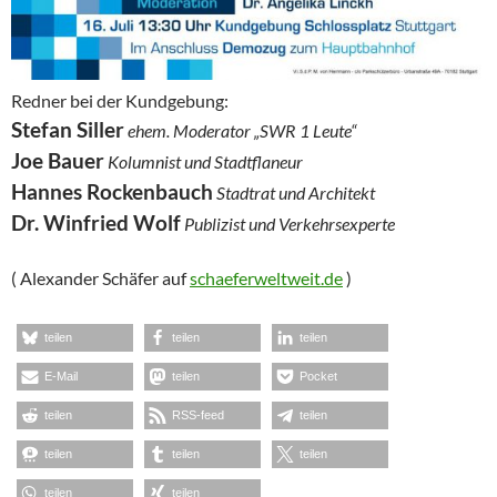
Redner bei der Kundgebung:
Stefan Siller
ehem. Moderator „SWR 1 Leute“
Joe Bauer
Kolumnist und Stadtflaneur
Hannes Rockenbauch
Stadtrat und Architekt
Dr. Winfried Wolf
Publizist und Verkehrsexperte
( Alexander Schäfer auf
schaeferweltweit.de
)
teilen
teilen
teilen
E-Mail
teilen
Pocket
teilen
RSS-feed
teilen
teilen
teilen
teilen
teilen
teilen