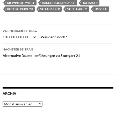
DR. WINFRIED WOLF
HANNES ROCKENBAUCH
JOE BAUER
KOPFBAHNHOF 2.0
STEFAN SILLER
STUTTGART 21
UMSTIEG
Beitragsnavigation
VORHERIGER BEITRAG
10.000.000.000 Euro … Was denn noch?
NÄCHSTER BEITRAG
Alternative Baustellenführungen zu Stuttgart 21
ARCHIV
Archiv