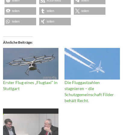
teilen
RSS-feed
teilen
teilen
teilen
teilen
teilen
teilen
Ähnliche Beiträge
Erster Flug eines „Flugtaxi“ in
Die Fluggastzahlen
Stuttgart
stagnieren – die
Schutzgemeinschaft Filder
behält Recht.