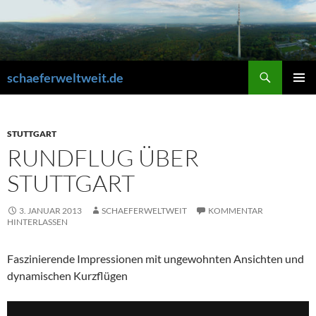
Zum
Inhalt
springen
Suchen
schaeferweltweit.de
PRIMÄR
MENÜ
STUTTGART
RUNDFLUG ÜBER
STUTTGART
3. JANUAR 2013
SCHAEFERWELTWEIT
KOMMENTAR
HINTERLASSEN
Faszinierende Impressionen mit ungewohnten Ansichten und
dynamischen Kurzflügen