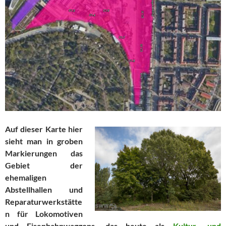
Auf dieser Karte hier
sieht man in groben
Markierungen das
Gebiet der
ehemaligen
Abstellhallen und
Reparaturwerkstätte
n für Lokomotiven
und Eisenbahnwaggons, das heute als
Kultur- und