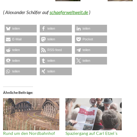
( Alexander Schäfer auf
schaeferweltweit.de
)
teilen
teilen
teilen
E-Mail
teilen
Pocket
teilen
RSS-feed
teilen
teilen
teilen
teilen
teilen
teilen
Ähnliche Beiträge
Rund um den Nordbahnhof
Spaziergang auf Carl Etzel´s