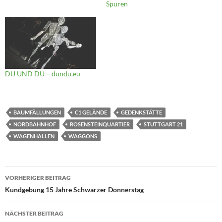
Spuren
DU UND DU – dundu.eu
BAUMFÄLLUNGEN
C1 GELÄNDE
GEDENKSTÄTTE
NORDBAHNHOF
ROSENSTEINQUARTIER
STUTTGART 21
WAGENHALLEN
WAGGONS
Beitragsnavigation
VORHERIGER BEITRAG
Kundgebung 15 Jahre Schwarzer Donnerstag
NÄCHSTER BEITRAG