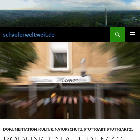
Zum
Inhalt
springen
Suchen
schaeferweltweit.de
PRIMÄR
MENÜ
DOKUMENTATION
,
KULTUR
,
NATURSCHUTZ
,
STUTTGART
,
STUTTGART21
RODUNGEN AUF DEM C1