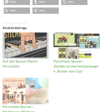
teilen
teilen
teilen
teilen
teilen
Ähnliche Beiträge
Auf den Spuren Martin
Perscheids Spuren –
Perscheids
Verkehrssicherheitskampagn
e „Runter vom Gas“
Perscheids Spuren –
Mediterana Wellness