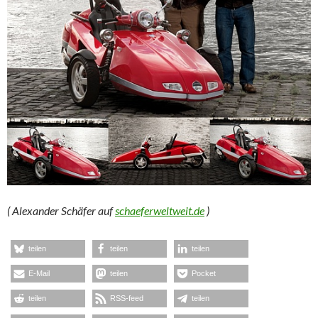
( Alexander Schäfer auf
schaeferweltweit.de
)
teilen
teilen
teilen
E-Mail
teilen
Pocket
teilen
RSS-feed
teilen