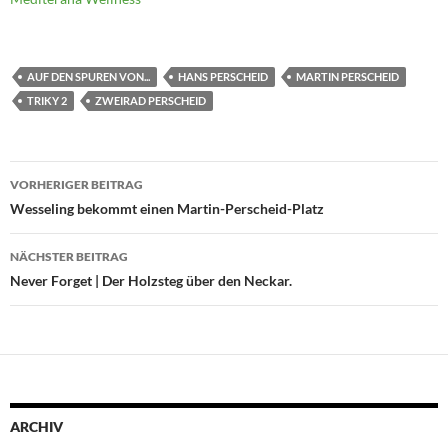
AUF DEN SPUREN VON...
HANS PERSCHEID
MARTIN PERSCHEID
TRIKY 2
ZWEIRAD PERSCHEID
Beitragsnavigation
VORHERIGER BEITRAG
Wesseling bekommt einen Martin-Perscheid-Platz
NÄCHSTER BEITRAG
Never Forget | Der Holzsteg über den Neckar.
ARCHIV