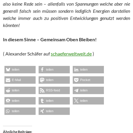
also keine Rede sein – allenfalls von Spannungen welche aber nie
generell falsch sein müssen sondern lediglich Energien darstellen
welche immer auch zu positiven Entwicklungen genutzt werden
könnten!
In diesem Sinne – Gemeinsam Oben Bleiben!
( Alexander Schäfer auf
schaeferweltweit.de
)
teilen
teilen
teilen
E-Mail
teilen
Pocket
teilen
RSS-feed
teilen
teilen
teilen
teilen
teilen
teilen
Ähnliche Beiträge