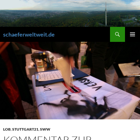
Zum
Inhalt
springen
Suchen
schaeferweltweit.de
PRIMÄR
MENÜ
LOB
,
STUTTGART21
,
SWW
KOMMENTAR ZUR