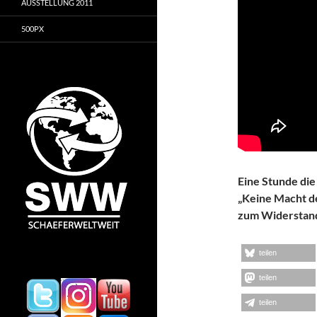
AUSSTELLUNG 2011
500PX
Eine Stunde die
„Keine Macht den
zum Widerstand 
teilen
teilen
teilen