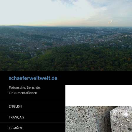
Zum
Inhalt
springen
Suchen
schaeferweltweit.de
Fotografie, Berichte,
Dokumentationen
ENGLISH
FRANÇAIS
ESPAÑOL