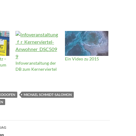
tz –
Ein Video zu 2015
Infoveranstaltung der
 zum
DB zum Kernerviertel
N DOOFEN
MICHAEL SCHMIDT-SALOMON
EN
avigation
RAG
en