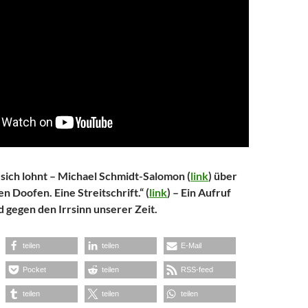
 sich lohnt – Michael Schmidt-Salomon (
link
) über
 Doofen. Eine Streitschrift.“ (
link
) – Ein Aufruf
gegen den Irrsinn unserer Zeit.
teilen
teilen
E-Mail
Pocket
teilen
RSS-feed
teilen
teilen
teilen